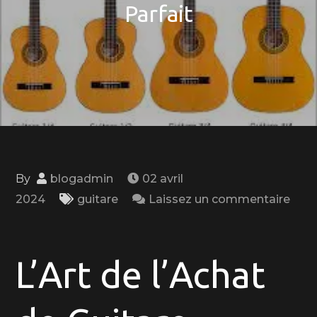
Parfait
By
blogadmin
02 avril
2024
guitare
Laissez un commentaire
on
Guide
d’Achat
L’Art de l’Achat
de
Guitare