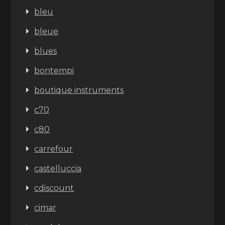
bleu
bleue
blues
bontempi
boutique instruments
c70
c80
carrefour
castelluccia
cdiscount
cimar