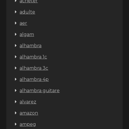
acheter
adulte
aer
algam
alhambra
alhambra 1c
alhambra 3c
alhambra 4p
alhambra guitare
alvarez
amazon
ampeg