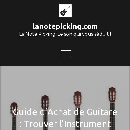
Skip
to
content
lanotepicking.com
La Note Picking: Le son qui vous séduit !
Guide d’Achat de Guitare
: Trouver l’Instrument