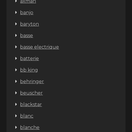
axman
banjo
baryton
basse
basse electrique
batterie
bb king
behringer
beuscher
blackstar
blanc
blanche