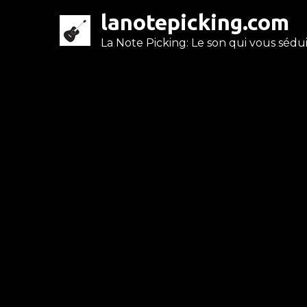
Skip
lanotepicking.com
to
La Note Picking: Le son qui vous séduit
content