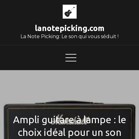
Skip
to
content
lanotepicking.com
La Note Picking: Le son qui vous séduit !
Ampli guitare à lampe : le
choix idéal pour un son