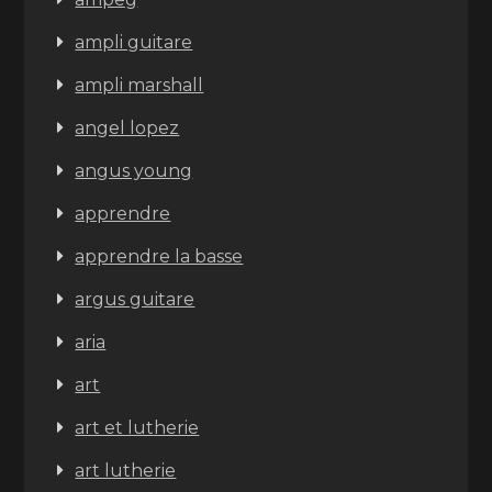
ampli guitare
ampli marshall
angel lopez
angus young
apprendre
apprendre la basse
argus guitare
aria
art
art et lutherie
art lutherie