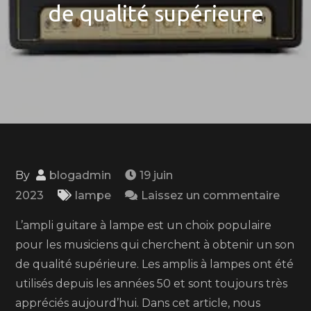
de qualité supérieure
By
blogadmin
19 juin
on
2023
lampe
Laissez un commentaire
Ampl
L’ampli guitare à lampe est un choix populaire
guita
pour les musiciens qui cherchent à obtenir un son
à
de qualité supérieure. Les amplis à lampes ont été
lamp
utilisés depuis les années 50 et sont toujours très
:
appréciés aujourd’hui. Dans cet article, nous
le