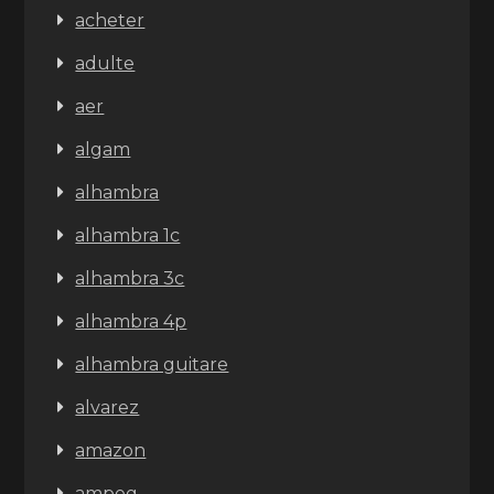
acheter
adulte
aer
algam
alhambra
alhambra 1c
alhambra 3c
alhambra 4p
alhambra guitare
alvarez
amazon
ampeg