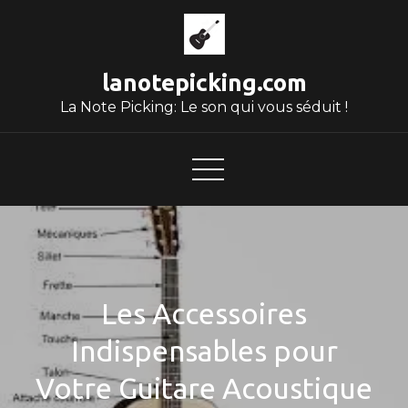
Skip
to
content
lanotepicking.com
La Note Picking: Le son qui vous séduit !
Les Accessoires
Indispensables pour
Votre Guitare Acoustique