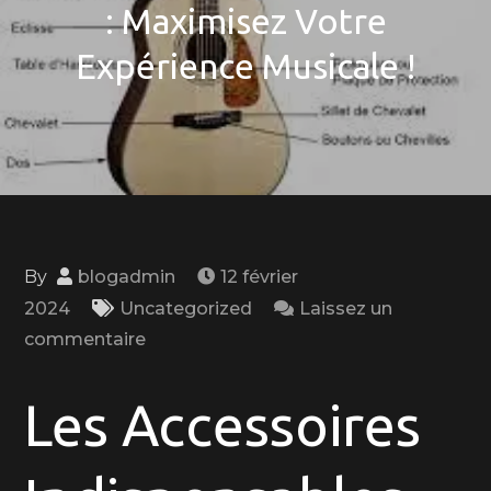
: Maximisez Votre
Expérience Musicale !
By
blogadmin
12 février
2024
Uncategorized
Laissez un
on
commentaire
Les
Accessoires
Les Accessoires
Indispensables
pour