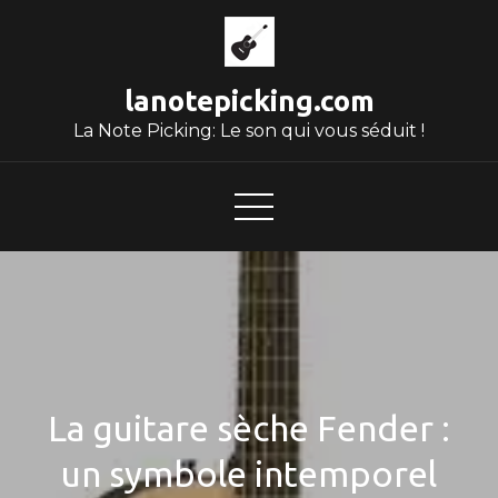
Skip
to
content
lanotepicking.com
La Note Picking: Le son qui vous séduit !
La guitare sèche Fender :
un symbole intemporel