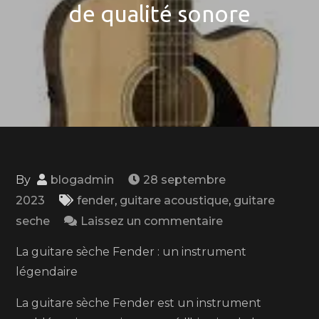
de qualité sonore
By
blogadmin
28 septembre
2023
fender
,
guitare acoustique
,
guitare
on
seche
Laissez un commentaire
La
La guitare sèche Fender : un instrument
guitare
légendaire
sèche
Fender
La guitare sèche Fender est un instrument