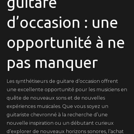
guitare
votre
synthétiseur
d’occasion : une
de
guitare
d’occasion
opportunité à ne
idéal
pas manquer
Les synthétiseurs de guitare d’occasion offrent
une excellente opportunité pour les musiciens en
quête de nouveaux sons et de nouvelles
expériences musicales. Que vous soyez un
guitariste chevronné à la recherche d’une
nouvelle inspiration ou un débutant curieux
d’explorer de nouveaux horizons sonores, l’achat