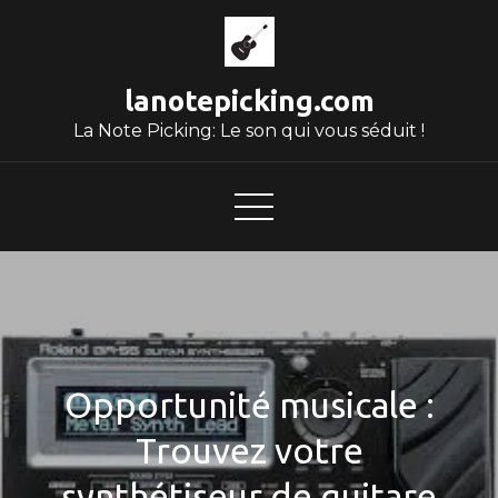
Skip
to
content
lanotepicking.com
La Note Picking: Le son qui vous séduit !
Opportunité musicale :
Trouvez votre
synthétiseur de guitare