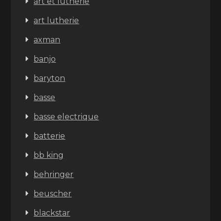
art et lutherie
art lutherie
axman
banjo
baryton
basse
basse electrique
batterie
bb king
behringer
beuscher
blackstar