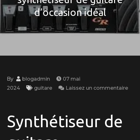
d’occasion idéal
By
blogadmin
07 mai
2024
guitare
Laissez un commentaire
on
Opportunité
musicale
Synthétiseur de
:
Trouvez