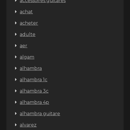
accessoires guitares
achat
acheter
adulte
aer
algam
alhambra
alhambra 1c
alhambra 3c
alhambra 4p
alhambra guitare
alvarez