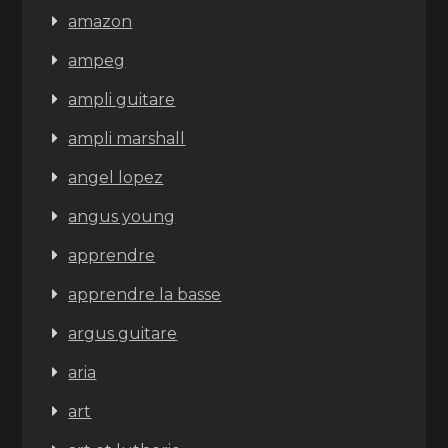
amazon
ampeg
ampli guitare
ampli marshall
angel lopez
angus young
apprendre
apprendre la basse
argus guitare
aria
art