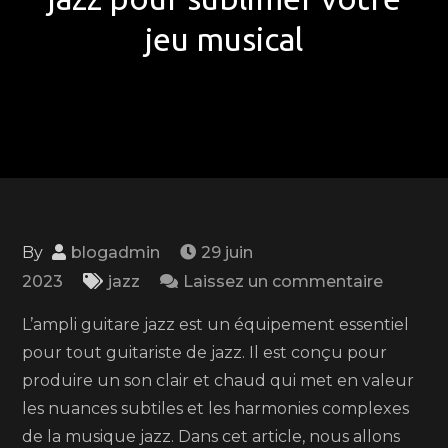
jeu musical
By
blogadmin
29 juin
on
2023
jazz
Laissez un commentaire
Comme
L’ampli guitare jazz est un équipement essentiel
choisir
pour tout guitariste de jazz. Il est conçu pour
le
produire un son clair et chaud qui met en valeur
meilleur
les nuances subtiles et les harmonies complexes
ampli
de la musique jazz. Dans cet article, nous allons
guitare