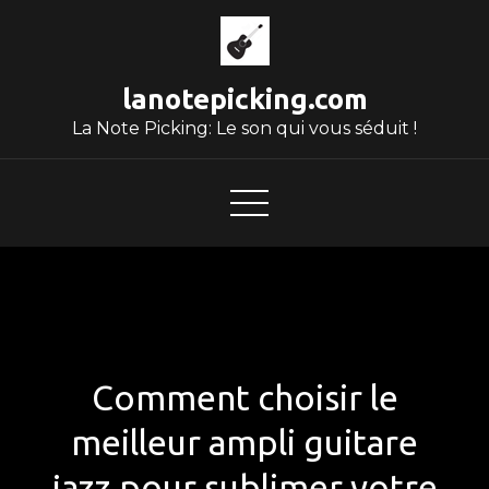
Skip
to
content
lanotepicking.com
La Note Picking: Le son qui vous séduit !
Comment choisir le
meilleur ampli guitare
jazz pour sublimer votre