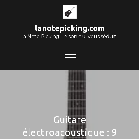
Skip
to
content
lanotepicking.com
La Note Picking: Le son qui vous séduit !
Guitare
électroacoustique : 9