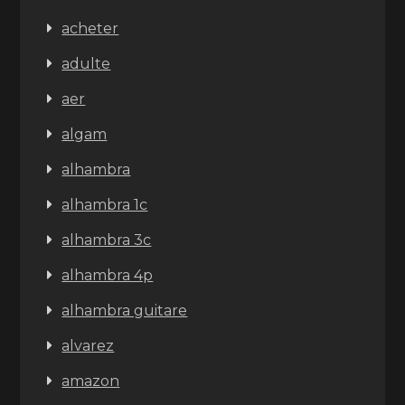
acheter
adulte
aer
algam
alhambra
alhambra 1c
alhambra 3c
alhambra 4p
alhambra guitare
alvarez
amazon