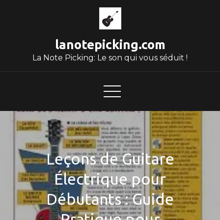
Skip
to
content
lanotepicking.com
La Note Picking: Le son qui vous séduit !
Leçons de Guitare
Électrique pour
Débutants : Guide
Pratique pour