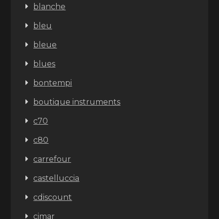
blanche
bleu
bleue
blues
bontempi
boutique instruments
c70
c80
carrefour
castelluccia
cdiscount
cimar