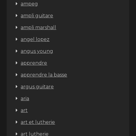
ampeg
ampli guitare
ampli marshall
angel lopez
angus young
apprendre
apprendre la basse
argus guitare
aria
art
art et lutherie
art lutherie