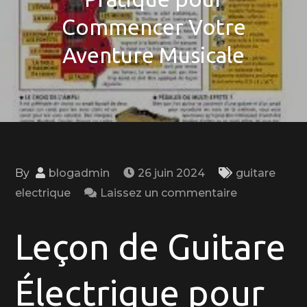
Commencer Votre
Aventure Musicale
By
blogadmin
26 juin 2024
guitare
on
electrique
Laissez un commentaire
Leçons
de
Leçon de Guitare
Guitare
Électrique
Électrique pour
pour
Débutants