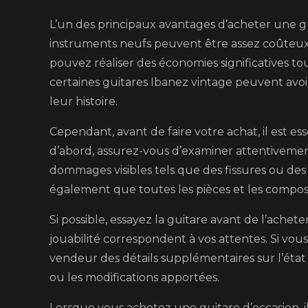
petit
L’un des principaux avantages d’acheter une gui
prix
instruments neufs peuvent être assez coûteux,
!
pouvez réaliser des économies significatives t
certaines guitares Ibanez vintage peuvent avoi
leur histoire.
Cependant, avant de faire votre achat, il est e
d’abord, assurez-vous d’examiner attentivement l’
dommages visibles tels que des fissures ou des
également que toutes les pièces et les compo
Si possible, essayez la guitare avant de l’achet
jouabilité correspondent à vos attentes. Si vo
vendeur des détails supplémentaires sur l’état 
ou les modifications apportées.
Lorsque vous achetez une guitare d’occasion, il