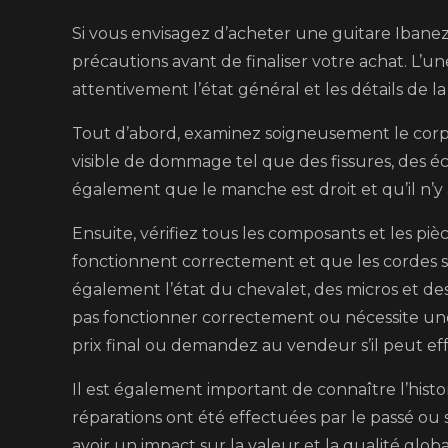
Si vous envisagez d’acheter une guitare Ibanez 
précautions avant de finaliser votre achat. L’un
attentivement l’état général et les détails de la
Tout d’abord, examinez soigneusement le corps
visible de dommage tel que des fissures, des é
également que le manche est droit et qu’il n’y
Ensuite, vérifiez tous les composants et les pi
fonctionnent correctement et que les cordes s
également l’état du chevalet, des micros et d
pas fonctionner correctement ou nécessite une
prix final ou demandez au vendeur s’il peut eff
Il est également important de connaître l’hist
réparations ont été effectuées par le passé ou
avoir un impact sur la valeur et la qualité glob