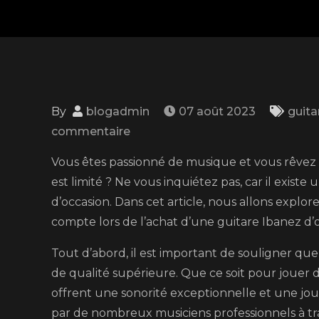
By
blogadmin
07 août 2023
guita
on
commentaire
Trouvez
Vous êtes passionné de musique et vous rêvez
votre
est limité ? Ne vous inquiétez pas, car il existe
perle
d’occasion. Dans cet article, nous allons explor
rare
compte lors de l’achat d’une guitare Ibanez d’o
:
Guitare
Tout d’abord, il est important de souligner q
Ibanez
de qualité supérieure. Que ce soit pour jouer d
d’occasion
offrent une sonorité exceptionnelle et une jo
à
par de nombreux musiciens professionnels à tr