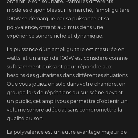
obtenir le son souhaité. Parmi les différents
polyvalence
modèles disponibles sur le marché, l’ampli guitare
au
100W se démarque par sa puissance et sa
service
polyvalence, offrant aux musiciens une
de
expérience sonore riche et dynamique.
votre
La puissance d’un ampli guitare est mesurée en
son
watts, et un ampli de 100W est considéré comme
suffisamment puissant pour répondre aux
besoins des guitaristes dans différentes situations.
Que vous jouiez en solo dans votre chambre, en
groupe lors de répétitions ou sur scène devant
un public, cet ampli vous permettra d’obtenir un
volume sonore adéquat sans compromettre la
qualité du son.
La polyvalence est un autre avantage majeur de