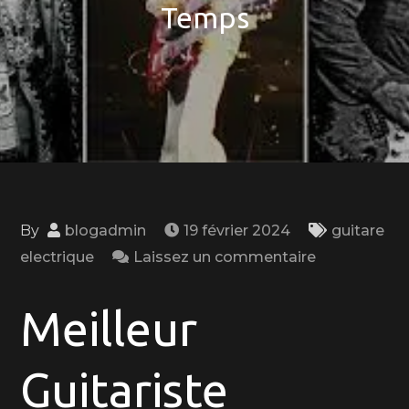
Temps
By
blogadmin
19 février 2024
guitare
on
electrique
Laissez un commentaire
Les
Meilleurs
Meilleur
Guitaristes
Électriques
Guitariste
de
Tous