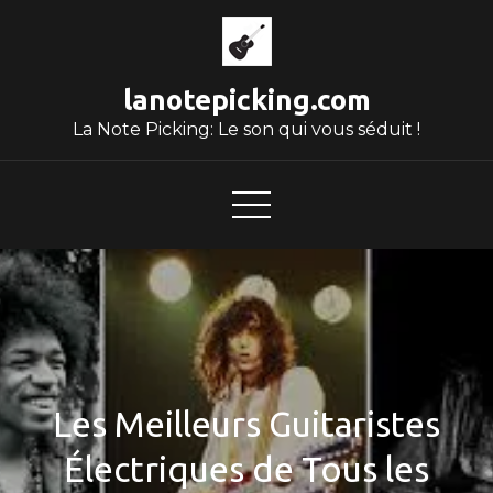
Skip
to
content
lanotepicking.com
La Note Picking: Le son qui vous séduit !
Les Meilleurs Guitaristes
Électriques de Tous les