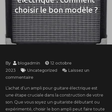
choisir le bon modèle ?
By
blogadmin
12 octobre
2023
Uncategorized
Laissez un
on
commentaire
Guide
L’achat d’un ampli pour guitare électrique est
d’achat
une étape cruciale dans la construction de votre
pour
son. Que vous soyez un guitariste débutant ou
un
expérimenté, choisir le bon ampli peut faire toute