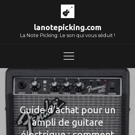
Skip
to
content
lanotepicking.com
La Note Picking: Le son qui vous séduit !
Guide d’achat pour un
ampli de guitare
électrique : comment