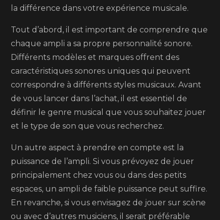
ampli
la différence dans votre expérience musicale.
de
guitare
Tout d’abord, il est important de comprendre que
électrique
chaque ampli a sa propre personnalité sonore.
:
Différents modèles et marques offrent des
comment
caractéristiques sonores uniques qui peuvent
choisir
correspondre à différents styles musicaux. Avant
le
de vous lancer dans l’achat, il est essentiel de
bon
définir le genre musical que vous souhaitez jouer
modèle
et le type de son que vous recherchez.
?
Un autre aspect à prendre en compte est la
puissance de l’ampli. Si vous prévoyez de jouer
principalement chez vous ou dans des petits
espaces, un ampli de faible puissance peut suffire.
En revanche, si vous envisagez de jouer sur scène
ou avec d’autres musiciens, il serait préférable