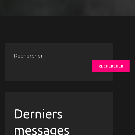
uvez
Rechercher
e
RECHERCHER
e
e
leures
Derniers
asions
messages
ares