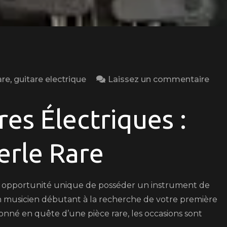
on
are
,
guitare electrique
Laissez un commentaire
Tro
Votr
es Électriques :
Perl
Rar
erle Rare
:
Les
Meil
ne opportunité unique de posséder un instrument de
Occ
n musicien débutant à la recherche de votre première
de
nné en quête d’une pièce rare, les occasions sont
Guit