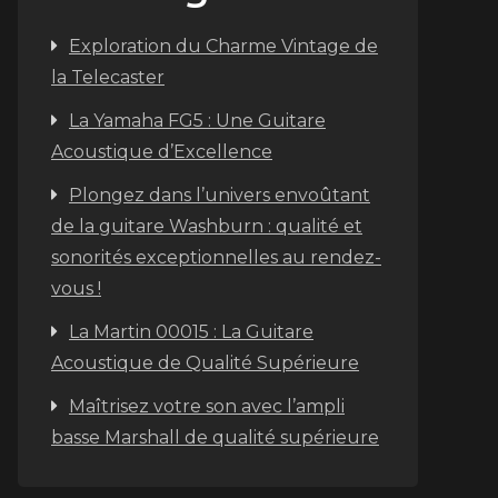
triques
Exploration du Charme Vintage de
la Telecaster
La Yamaha FG5 : Une Guitare
Acoustique d’Excellence
Plongez dans l’univers envoûtant
de la guitare Washburn : qualité et
sonorités exceptionnelles au rendez-
vous !
La Martin 00015 : La Guitare
Acoustique de Qualité Supérieure
Maîtrisez votre son avec l’ampli
basse Marshall de qualité supérieure