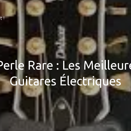
 !
erle Rare : Les Meilleu
Guitares Électriques