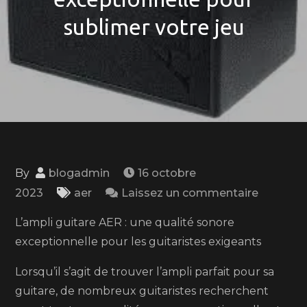
sublimer votre jeu
By
blogadmin
16 octobre
on
2023
aer
Laissez un commentaire
L’ampli
L’ampli guitare AER : une qualité sonore
guitare
exceptionnelle pour les guitaristes exigeants
AER
:
Lorsqu’il s’agit de trouver l’ampli parfait pour sa
Une
guitare, de nombreux guitaristes recherchent
qualité