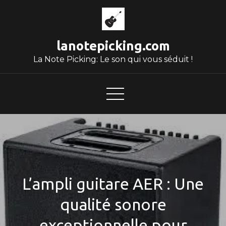
Skip
to
content
lanotepicking.com
La Note Picking: Le son qui vous séduit !
L’ampli guitare AER : Une
qualité sonore
exceptionnelle pour