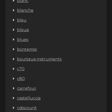
blanc
blanche
bleu
bleue
blues
bontempi
boutique instruments
c70
c80
carrefour
castelluccia
cdiscount