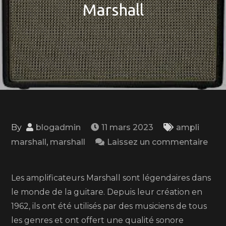
Marshall
By
blogadmin
11 mars 2023
ampli
marshall
,
marshall
Laissez un commentaire
on
Questions
Les amplificateurs Marshall sont légendaires dans
et
le monde de la guitare. Depuis leur création en
Réponses
1962, ils ont été utilisés par des musiciens de tous
sur
les genres et ont offert une qualité sonore