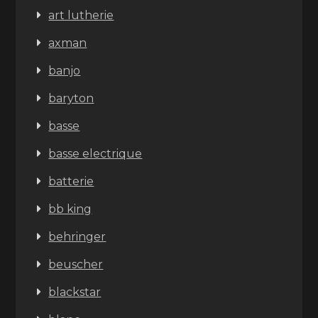
art lutherie
axman
banjo
baryton
basse
basse electrique
batterie
bb king
behringer
beuscher
blackstar