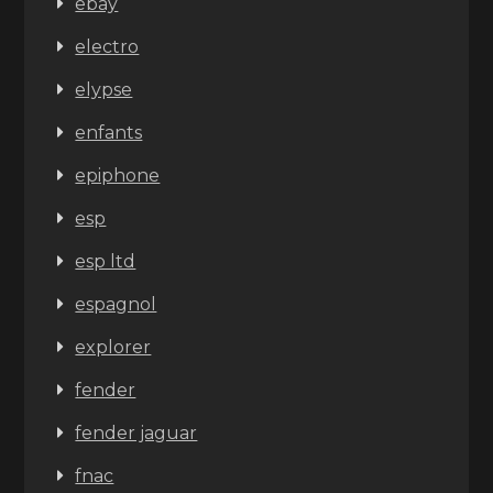
ebay
electro
elypse
enfants
epiphone
esp
esp ltd
espagnol
explorer
fender
fender jaguar
fnac