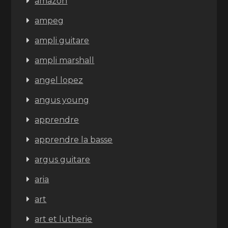
amazon
ampeg
ampli guitare
ampli marshall
angel lopez
angus young
apprendre
apprendre la basse
argus guitare
aria
art
art et lutherie