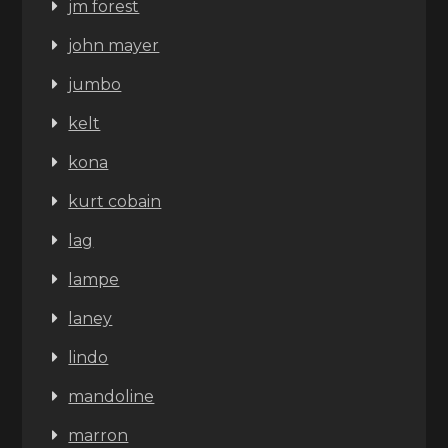
jm forest
john mayer
jumbo
kelt
kona
kurt cobain
lag
lampe
laney
lindo
mandoline
marron