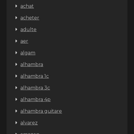
achat
acheter
adulte
aer
algam
alhambra
alhambra 1c
alhambra 3c
alhambra 4p
alhambra guitare
alvarez