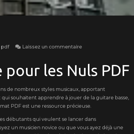
on
,
pdf
Laissez un commentaire
Téléchargez
« La
e pour les Nuls PDF
Guitare
Basse
pour
dans de nombreux styles musicaux, apportant
les
qui souhaitent apprendre à jouer de la guitare basse,
Nuls »
format PDF est une ressource précieuse.
en
les débutants qui veulent se lancer dans
Format
 soyez un musicien novice ou que vous ayez déjà une
PDF