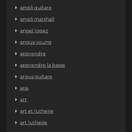
ampli guitare
ampli marshall
angel lopez
angus young
apprendre
apprendre la basse
argus guitare
aria
art
art et lutherie
art lutherie