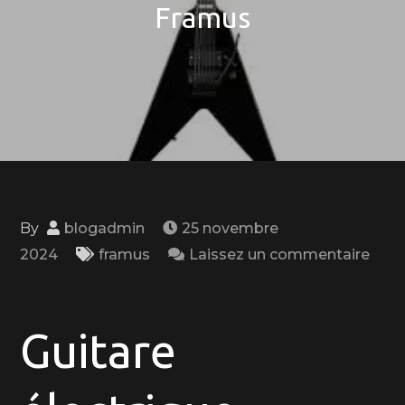
Framus
By
blogadmin
25 novembre
2024
framus
Laissez un commentaire
on
Découvrez
l’excellence
Guitare
des
guitares