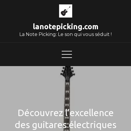
Skip
to
content
lanotepicking.com
La Note Picking: Le son qui vous séduit !
Découvrez l’excellence
des guitares électriques