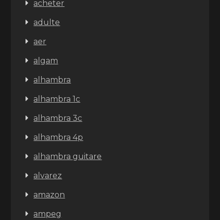
acheter
adulte
aer
algam
alhambra
alhambra 1c
alhambra 3c
alhambra 4p
alhambra guitare
alvarez
amazon
ampeg