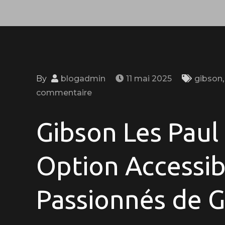
By
blogadmin
11 mai 2025
gibson
on
commentaire
Trouver
une
Gibson Les Paul
Gibson
Les
Option Accessib
Paul
de
Passionnés de G
Qualité
à
Prix