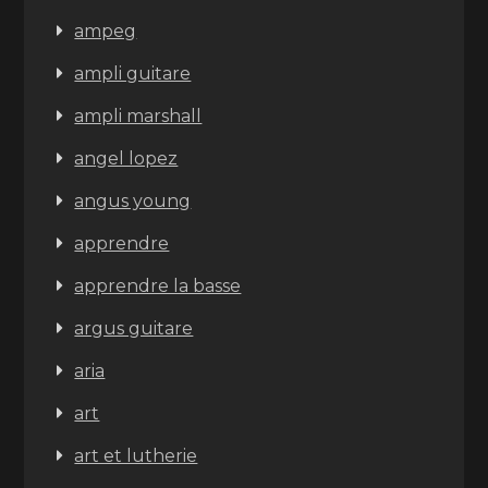
ampeg
ampli guitare
ampli marshall
angel lopez
angus young
apprendre
apprendre la basse
argus guitare
aria
art
art et lutherie