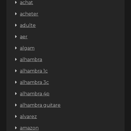
achat
acheter
adulte
aer
algam
alhambra
alhambra 1c
alhambra 3c
alhambra 4p
alhambra guitare
alvarez
amazon