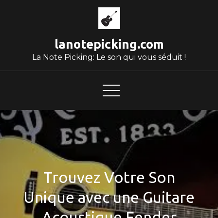
Skip
to
content
lanotepicking.com
La Note Picking: Le son qui vous séduit !
Trouvez Votre Son
Unique avec une Guitare
Acoustique Fender