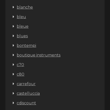
blanche
bleu
bleue
blues
bontempi
boutique instruments
c70
c80
carrefour
castelluccia
cdiscount