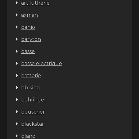
art lutherie
axman
banjo
baryton
basse
basse electrique
batterie
bb king
behringer
beuscher
blackstar
blanc