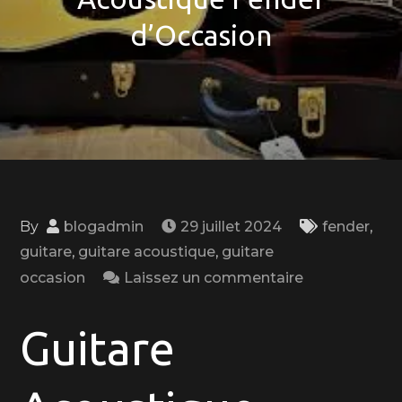
d’Occasion
By
blogadmin
29 juillet 2024
fender
,
guitare
,
guitare acoustique
,
guitare
on
occasion
Laissez un commentaire
Trouvez
Votre
Guitare
Son
Unique
avec