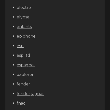
electro
elypse
enfants
epiphone
esp
esp ltd
espagnol
explorer
fender
fender jaguar
fnac