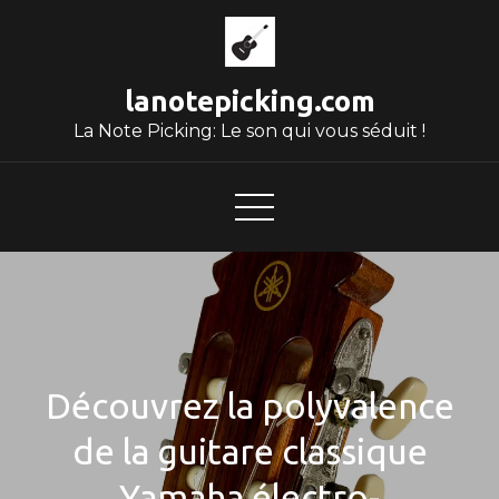
Skip
to
content
lanotepicking.com
La Note Picking: Le son qui vous séduit !
Découvrez la polyvalence
de la guitare classique
Yamaha électro-