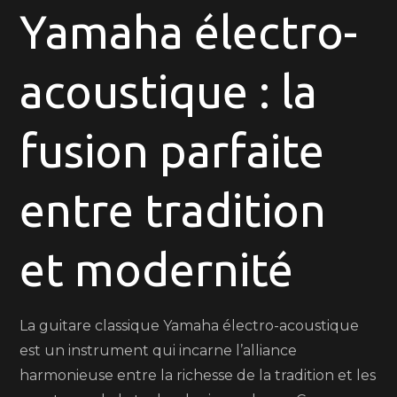
de
Yamaha électro-
la
guitare
acoustique : la
classique
Yamaha
électro-
fusion parfaite
acoustique
entre tradition
et modernité
La guitare classique Yamaha électro-acoustique
est un instrument qui incarne l’alliance
harmonieuse entre la richesse de la tradition et les