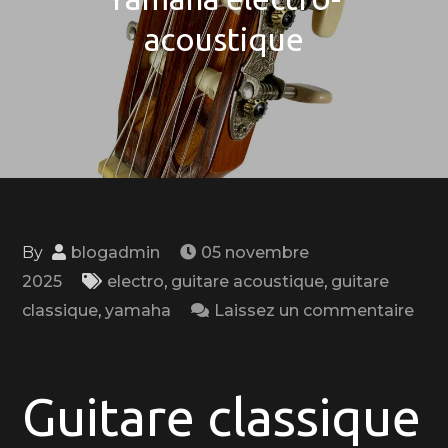
acoustique
By
blogadmin
05 novembre
2025
electro
,
guitare acoustique
,
guitare
classique
,
yamaha
Laissez un commentaire
on
Découvrez
la
Guitare classique
polyvalence