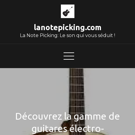
Skip
to
content
lanotepicking.com
La Note Picking: Le son qui vous séduit !
Découvrez la gamme de
guitares électro-