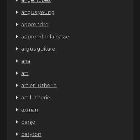
angel lopez
angus young
apprendre
apprendre la basse
argus guitare
aria
art
art et lutherie
art lutherie
axman
banjo
baryton