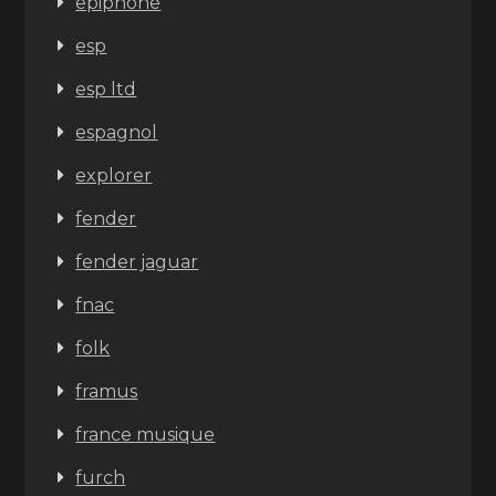
epiphone
esp
esp ltd
espagnol
explorer
fender
fender jaguar
fnac
folk
framus
france musique
furch