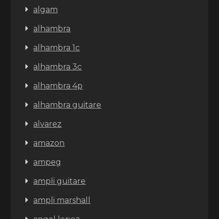
algam
alhambra
alhambra 1c
alhambra 3c
alhambra 4p
alhambra guitare
alvarez
amazon
ampeg
ampli guitare
ampli marshall