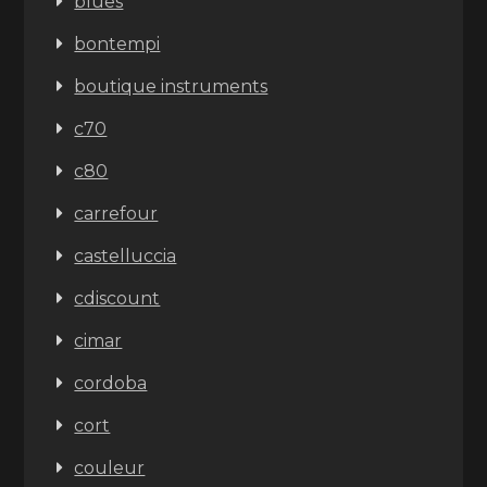
blues
bontempi
boutique instruments
c70
c80
carrefour
castelluccia
cdiscount
cimar
cordoba
cort
couleur