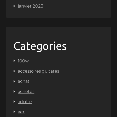
janvier 2023
Categories
100w
accessoires guitares
achat
acheter
adulte
aer