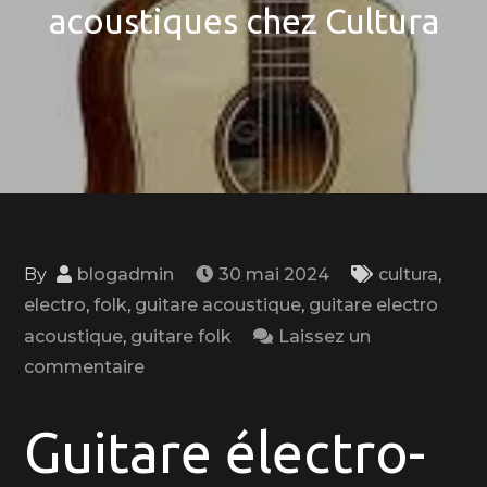
acoustiques chez Cultura
By
blogadmin
30 mai 2024
cultura
,
electro
,
folk
,
guitare acoustique
,
guitare electro
acoustique
,
guitare folk
Laissez un
on
commentaire
Découvrez
la
Guitare électro-
gamme