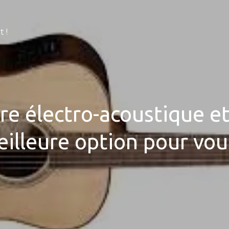
 !
re électro-acoustique et 
illeure option pour vou