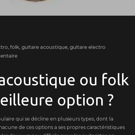
ctro
,
folk
,
guitare acoustique
,
guitare electro
on
entaire
Choisir
entre
-acoustique ou folk
guitare
électro-
meilleure option ?
acoustique
et
folk
laire qui se décline en plusieurs types, dont la
:
Chacune de ces options a ses propres caractéristiques
Quelle