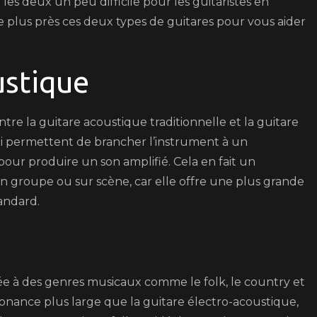
les deux un peu difficile pour les guitaristes en
est
e plus près ces deux types de guitares pour vous aider
la
meilleure
option
ustique
pour
vous
tre la guitare acoustique traditionnelle et la guitare
?
ui permettent de brancher l’instrument à un
pour produire un son amplifié. Cela en fait un
en groupe ou sur scène, car elle offre une plus grande
andard.
ciée à des genres musicaux comme le folk, le country et
sonance plus large que la guitare électro-acoustique,