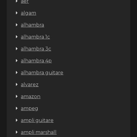
aer
algam
alhambra
alhambra 1c
alhambra 3c
alhambra 4p
alhambra guitare
alvarez
amazon
ampeg
ampli guitare
ampli marshall