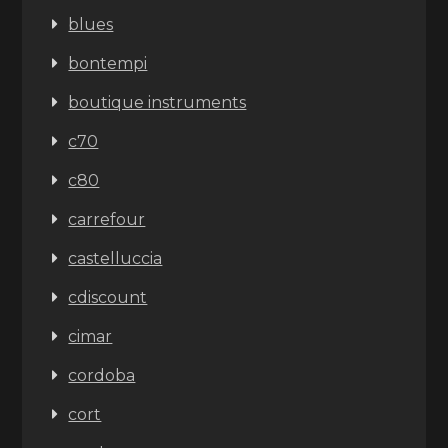
blues
bontempi
boutique instruments
c70
c80
carrefour
castelluccia
cdiscount
cimar
cordoba
cort