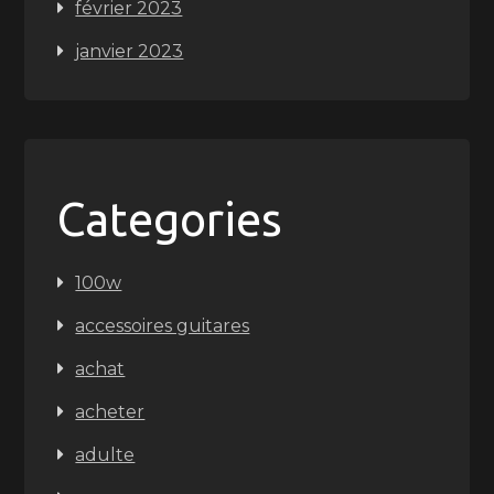
février 2023
janvier 2023
Categories
100w
accessoires guitares
achat
acheter
adulte