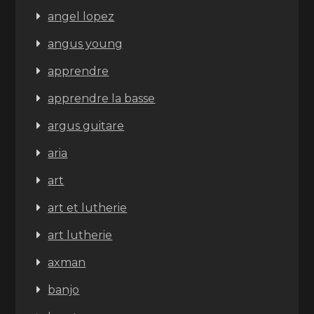
angel lopez
angus young
apprendre
apprendre la basse
argus guitare
aria
art
art et lutherie
art lutherie
axman
banjo