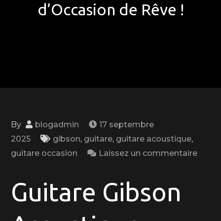
d’Occasion de Rêve !
By
blogadmin
17 septembre
2025
gibson
,
guitare
,
guitare acoustique
,
on
guitare occasion
Laissez un commentaire
Trouv
votre
Guitare Gibson
Guita
Gibso