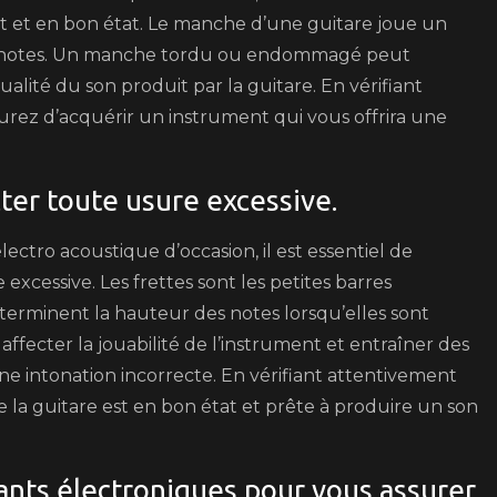
it et en bon état. Le manche d’une guitare joue un
e des notes. Un manche tordu ou endommagé peut
alité du son produit par la guitare. En vérifiant
urez d’acquérir un instrument qui vous offrira une
ter toute usure excessive.
ctro acoustique d’occasion, il est essentiel de
excessive. Les frettes sont les petites barres
terminent la hauteur des notes lorsqu’elles sont
ffecter la jouabilité de l’instrument et entraîner des
ne intonation incorrecte. En vérifiant attentivement
e la guitare est en bon état et prête à produire un son
ants électroniques pour vous assurer