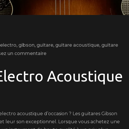
electro
,
gibson
,
guitare
,
guitare acoustique
,
guitare
on
sez un commentaire
Trouvez
Votre
Electro Acoustique
Guitare
Gibson
Electro
Acoustique
d’Occasion
electro acoustique d’occasion ? Les guitares Gibson
Idéale
 et leur son exceptionnel. Lorsque vous achetez une