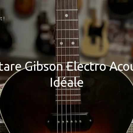
 !
tare Gibson Electro Aco
Idéale