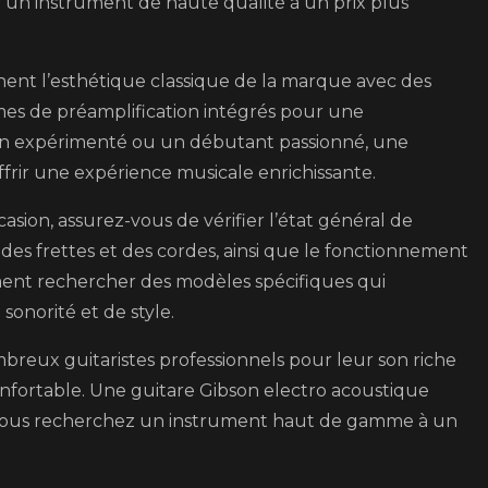
 un instrument de haute qualité à un prix plus
nent l’esthétique classique de la marque avec des
mes de préamplification intégrés pour une
ien expérimenté ou un débutant passionné, une
frir une expérience musicale enrichissante.
sion, assurez-vous de vérifier l’état général de
at des frettes et des cordes, ainsi que le fonctionnement
ent rechercher des modèles spécifiques qui
onorité et de style.
breux guitaristes professionnels pour leur son riche
confortable. Une guitare Gibson electro acoustique
i vous recherchez un instrument haut de gamme à un