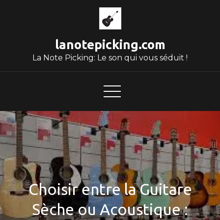
Skip
to
content
lanotepicking.com
La Note Picking: Le son qui vous séduit !
Choisir entre la Guitare
Sèche ou Acoustique :