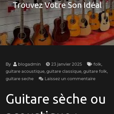
Trouvez Votre Son Idéal
By
blogadmin
23 janvier 2025
folk
,
guitare acoustique
,
guitare classique
,
guitare folk
,
on
guitare seche
Laissez un commentaire
Choisir
entre
Guitare sèche ou
la
Guitare
Sèche