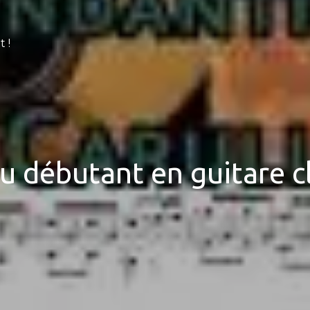
 !
u débutant en guitare c