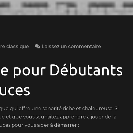
on
re classique
Laissez un commentaire
Guide
du
ue pour Débutants
débutant
en
tuces
guitare
classique
ue qui offre une sonorité riche et chaleureuse. Si
e et que vous souhaitez apprendre à jouer de la
tuces pour vous aider à démarrer :