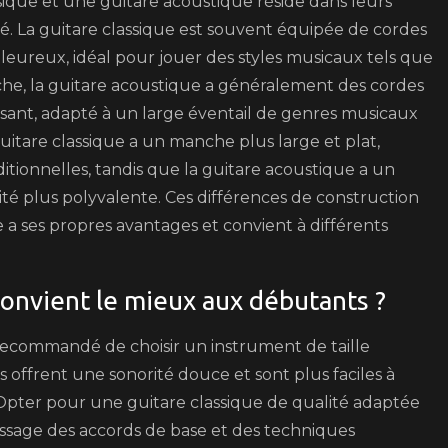
sique et une guitare acoustique réside dans leurs
té. La guitare classique est souvent équipée de cordes
aleureux, idéal pour jouer des styles musicaux tels que
che, la guitare acoustique a généralement des cordes
issant, adapté à un large éventail de genres musicaux
guitare classique a un manche plus large et plat,
aditionnelles, tandis que la guitare acoustique a un
ité plus polyvalente. Ces différences de construction
 a ses propres avantages et convient à différents
convient le mieux aux débutants ?
t recommandé de choisir un instrument de taille
 offrent une sonorité douce et sont plus faciles à
 Opter pour une guitare classique de qualité adaptée
issage des accords de base et des techniques