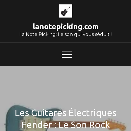
Skip
to
content
lanotepicking.com
La Note Picking: Le son qui vous séduit !
Les Guitares Électriques
Fender : Le Son Rock