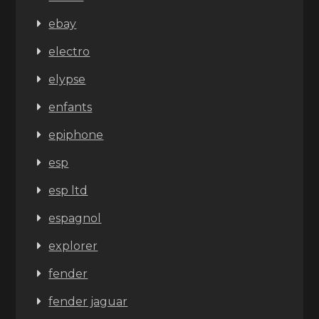
ebay
electro
elypse
enfants
epiphone
esp
esp ltd
espagnol
explorer
fender
fender jaguar