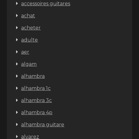
accessoires guitares
achat
acheter
adulte
aer
algam
alhambra
alhambra 1c
alhambra 3c
alhambra 4p
alhambra guitare
alvarez