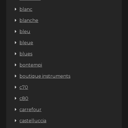
blanc
blanche
bleu
bleue
blues
bontempi
boutique instruments
c70
c80
carrefour
castelluccia