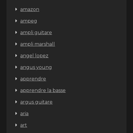
amazon
ampeg
ampli guitare
ampli marshall
angel lopez
angus young
apprendre
apprendre la basse
argus guitare
aria
art