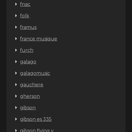
fnac
folk
framus
france musique
furch
galago
galagomusic
gauchere
gherson
gibson
gibson es 335
gibson flying v