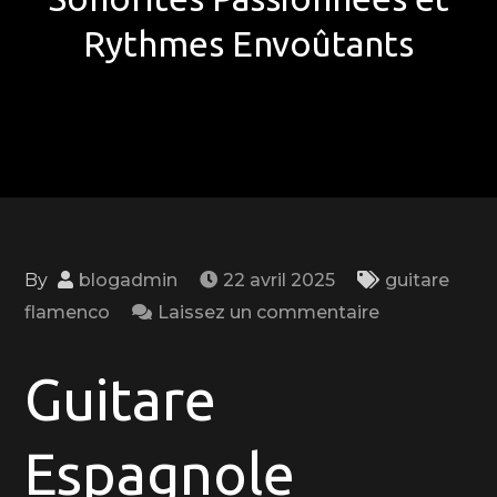
Rythmes Envoûtants
By
blogadmin
22 avril 2025
guitare
on
flamenco
Laissez un commentaire
Exploration
de
Guitare
la
Guitare
Espagnole
Espagnole
Flamenco: