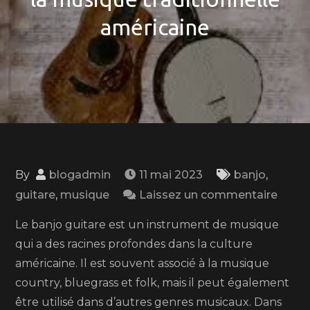
américaine
By
blogadmin
11 mai 2023
banjo
,
on
guitare
,
musique
Laissez un commentaire
Le
Le banjo guitare est un instrument de musique
banjo
qui a des racines profondes dans la culture
guita
américaine. Il est souvent associé à la musique
:
country, bluegrass et folk, mais il peut également
un
être utilisé dans d’autres genres musicaux. Dans
instr