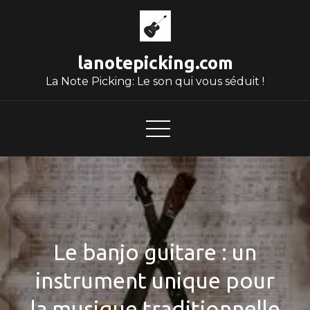
Skip
to
content
lanotepicking.com
La Note Picking: Le son qui vous séduit !
Le banjo guitare : un
instrument unique pour
la musique traditionnelle