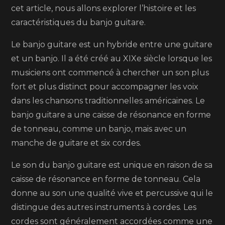
cet article, nous allons explorer l’histoire et les
uniqu
caractéristiques du banjo guitare.
pour
la
Le banjo guitare est un hybride entre une guitare
musi
et un banjo. Il a été créé au XIXe siècle lorsque les
tradit
musiciens ont commencé à chercher un son plus
améri
fort et plus distinct pour accompagner les voix
dans les chansons traditionnelles américaines. Le
banjo guitare a une caisse de résonance en forme
de tonneau, comme un banjo, mais avec un
manche de guitare et six cordes.
Le son du banjo guitare est unique en raison de sa
caisse de résonance en forme de tonneau. Cela
donne au son une qualité vive et percussive qui le
distingue des autres instruments à cordes. Les
cordes sont généralement accordées comme une