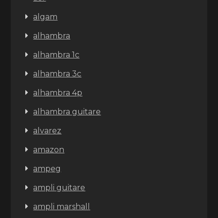
algam
alhambra
alhambra 1c
alhambra 3c
alhambra 4p
alhambra guitare
alvarez
amazon
ampeg
ampli guitare
ampli marshall