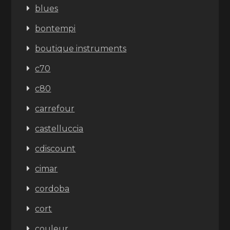
blues
bontempi
boutique instruments
c70
c80
carrefour
castelluccia
cdiscount
cimar
cordoba
cort
couleur