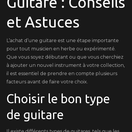
Guitare : Conseils
la
Guitare
et Astuces
Parfaite
L’achat d’une guitare est une étape importante
pour tout musicien en herbe ou expérimenté.
Que vous soyez débutant ou que vous cherchiez
à ajouter un nouvel instrument à votre collection,
il est essentiel de prendre en compte plusieurs
facteurs avant de faire votre choix.
Choisir le bon type
de guitare
Il existe différents types de guitares, tels que les