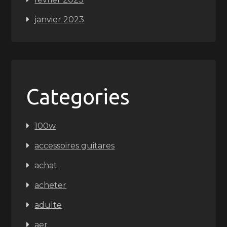
janvier 2023
Categories
100w
accessoires guitares
achat
acheter
adulte
aer