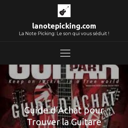
Skip
to
content
lanotepicking.com
La Note Picking: Le son qui vous séduit !
Guide d’Achat pour
Trouver la Guitare