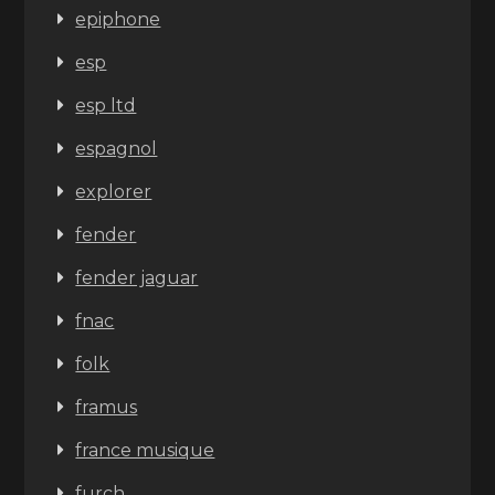
epiphone
esp
esp ltd
espagnol
explorer
fender
fender jaguar
fnac
folk
framus
france musique
furch