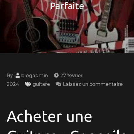
Parfaite
By
blogadmin
27 février
2024
guitare
Laissez un commentaire
on
Guide
d’Achat
Acheter une
pour
Trouver