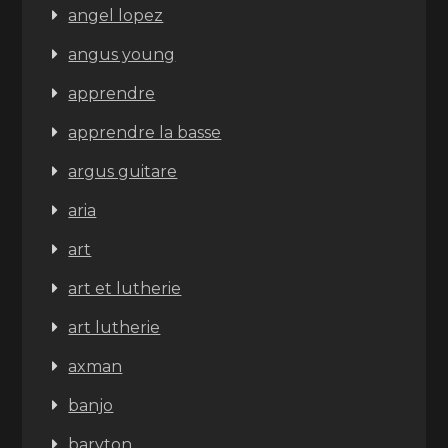
angel lopez
angus young
apprendre
apprendre la basse
argus guitare
aria
art
art et lutherie
art lutherie
axman
banjo
baryton