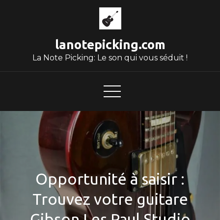
Skip
to
content
lanotepicking.com
La Note Picking: Le son qui vous séduit !
Opportunité à saisir :
Trouvez votre guitare
Gibson Les Paul Studio