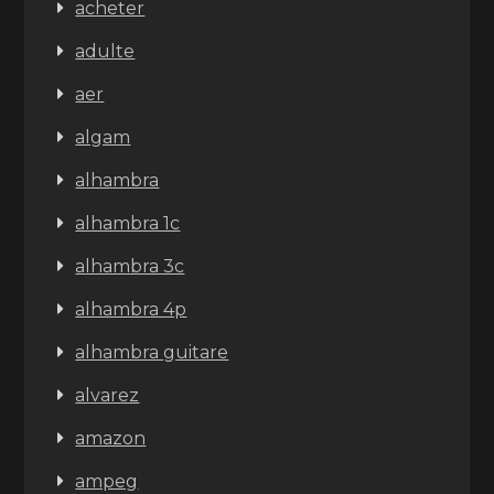
acheter
adulte
aer
algam
alhambra
alhambra 1c
alhambra 3c
alhambra 4p
alhambra guitare
alvarez
amazon
ampeg