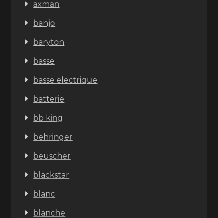
axman
banjo
baryton
basse
basse electrique
batterie
bb king
behringer
beuscher
blackstar
blanc
blanche