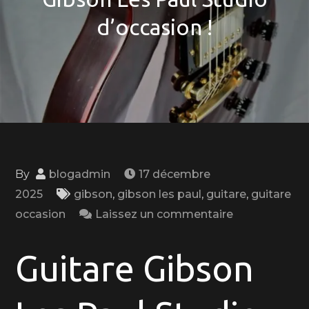
d’occasion !
By
blogadmin
17 décembre
2025
gibson
,
gibson les paul
,
guitare
,
guitare
on
occasion
Laissez un commentaire
Opportunité
à
Guitare Gibson
saisir
: