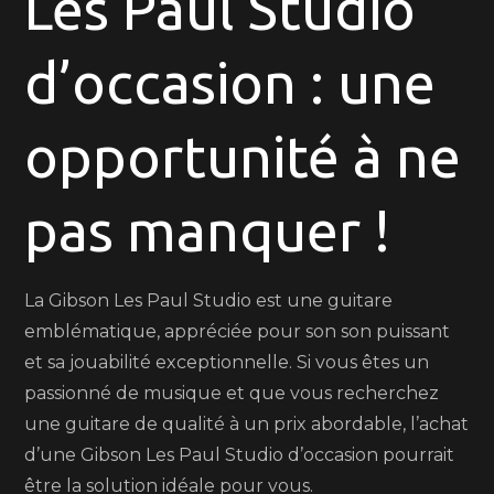
Les Paul Studio
Trouvez
votre
d’occasion : une
guitare
Gibson
Les
opportunité à ne
Paul
Studio
pas manquer !
d’occasion
!
La Gibson Les Paul Studio est une guitare
emblématique, appréciée pour son son puissant
et sa jouabilité exceptionnelle. Si vous êtes un
passionné de musique et que vous recherchez
une guitare de qualité à un prix abordable, l’achat
d’une Gibson Les Paul Studio d’occasion pourrait
être la solution idéale pour vous.