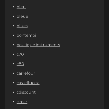
bleu
bleue
blues
bontempi
boutique instruments
c70
c80
carrefour
castelluccia
cdiscount
cimar