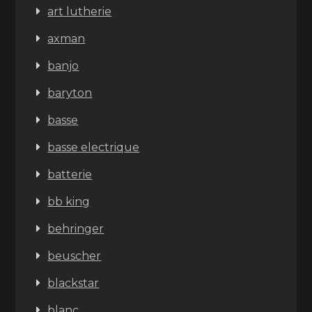
art lutherie
axman
banjo
baryton
basse
basse electrique
batterie
bb king
behringer
beuscher
blackstar
blanc