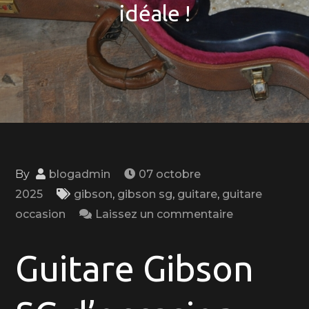
idéale !
By
blogadmin
07 octobre
2025
gibson
,
gibson sg
,
guitare
,
guitare
on
occasion
Laissez un commentaire
Trouvez
votre
Guitare Gibson
guitare
Gibson