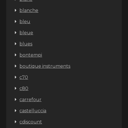
blanche
bleu
bleue
blues
bontempi
boutique instruments
c70
c80
carrefour
castelluccia
cdiscount