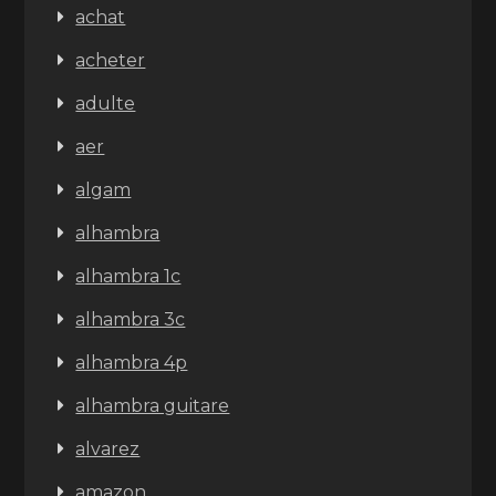
achat
acheter
adulte
aer
algam
alhambra
alhambra 1c
alhambra 3c
alhambra 4p
alhambra guitare
alvarez
amazon