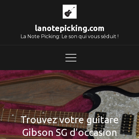
Skip
to
content
lanotepicking.com
La Note Picking: Le son qui vous séduit !
Trouvez votre guitare
Gibson SG d’occasion