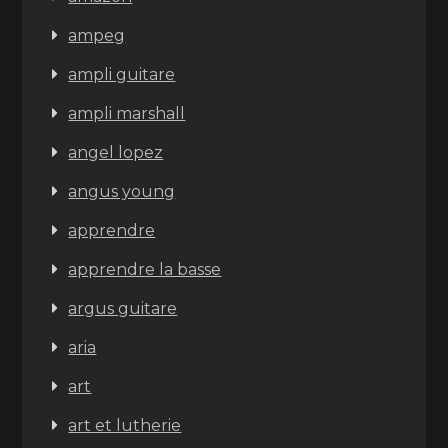
ampeg
ampli guitare
ampli marshall
angel lopez
angus young
apprendre
apprendre la basse
argus guitare
aria
art
art et lutherie