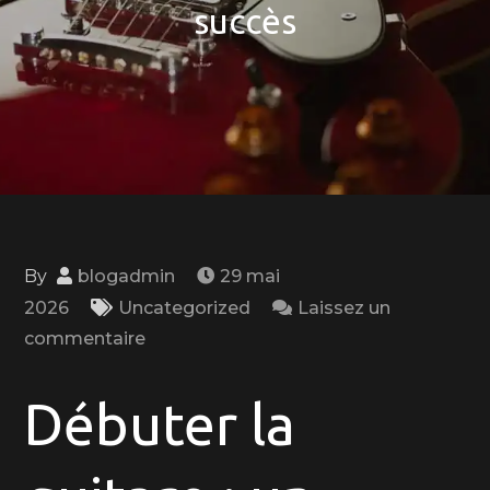
succès
By
blogadmin
29 mai
2026
Uncategorized
Laissez un
on
commentaire
Guide
pratique
Débuter la
pour
débuter