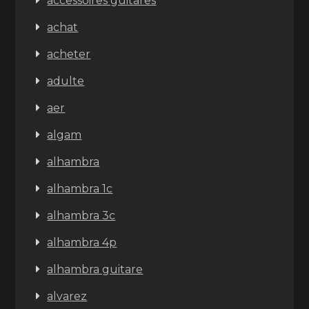
accessoires guitares
achat
acheter
adulte
aer
algam
alhambra
alhambra 1c
alhambra 3c
alhambra 4p
alhambra guitare
alvarez