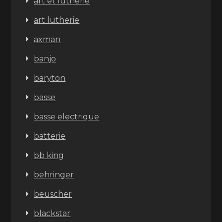
art et lutherie
art lutherie
axman
banjo
baryton
basse
basse electrique
batterie
bb king
behringer
beuscher
blackstar