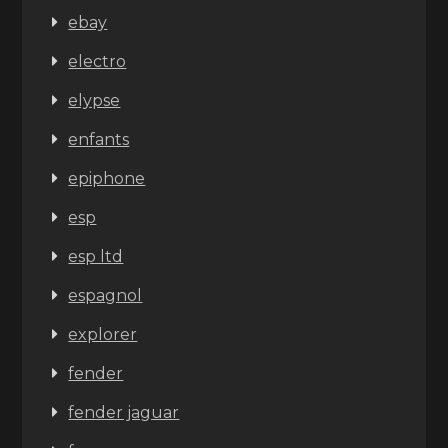
ebay
electro
elypse
enfants
epiphone
esp
esp ltd
espagnol
explorer
fender
fender jaguar