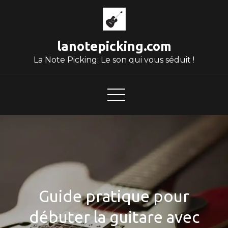
Skip
to
content
lanotepicking.com
La Note Picking: Le son qui vous séduit !
Guide pratique pour
débuter la guitare avec