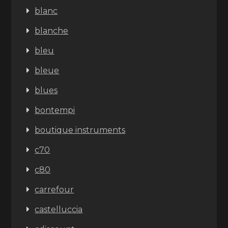
blanc
blanche
bleu
bleue
blues
bontempi
boutique instruments
c70
c80
carrefour
castelluccia