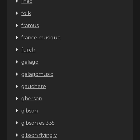
fnac
folk
framus
france musique
furch
galago
galagomusic
gauchere
gherson
gibson
gibson es 335
gibson flying v