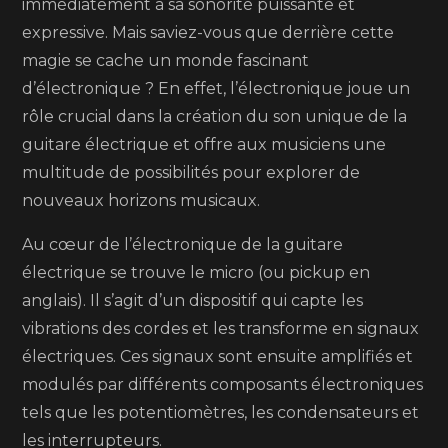
de
immédiatement à sa sonorité puissante et
la
expressive. Mais saviez-vous que derrière cette
guitare
magie se cache un monde fascinant
électrique
d’électronique ? En effet, l’électronique joue un
:
rôle crucial dans la création du son unique de la
explorez
guitare électrique et offre aux musiciens une
de
multitude de possibilités pour explorer de
nouvelles
nouveaux horizons musicaux.
sonorités
Au cœur de l’électronique de la guitare
électrique se trouve le micro (ou pickup en
anglais). Il s’agit d’un dispositif qui capte les
vibrations des cordes et les transforme en signaux
électriques. Ces signaux sont ensuite amplifiés et
modulés par différents composants électroniques
tels que les potentiomètres, les condensateurs et
les interrupteurs.