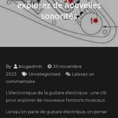
explorez de nouvelles
sonorités
By
blogadmin
30 novembre
2023
Uncategorized
Laissez un
on
commentaire
Les
L’électronique de la guitare électrique : une clé
secrets
pour explorer de nouveaux horizons musicaux
de
l’électronique
Lorsqu’on parle de guitare électrique, on pense