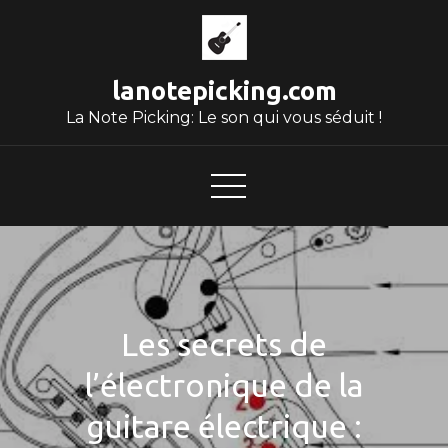
Skip
to
content
lanotepicking.com
La Note Picking: Le son qui vous séduit !
Les secrets de
l’électronique de la
guitare électrique :