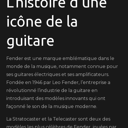
L’histoire d’une
L’Icone
de
icône de la
la
Musique
Moderne
guitare
Fender est une marque emblématique dans le
monde de la musique, notamment connue pour
ses guitares électriques et ses amplificateurs.
Fondée en 1946 par Leo Fender, l’entreprise a
révolutionné l’industrie de la guitare en
introduisant des modèles innovants qui ont
façonné le son de la musique moderne.
La Stratocaster et la Telecaster sont deux des
modèles les plus célèbres de Fender, jouées par