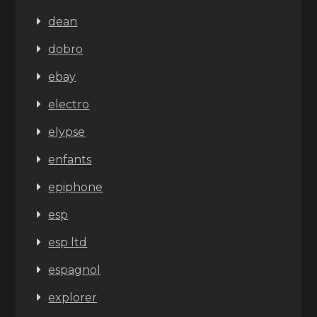
dean
dobro
ebay
electro
elypse
enfants
epiphone
esp
esp ltd
espagnol
explorer