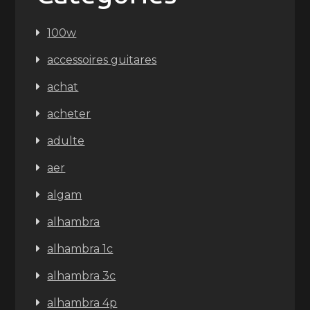
100w
accessoires guitares
achat
acheter
adulte
aer
algam
alhambra
alhambra 1c
alhambra 3c
alhambra 4p