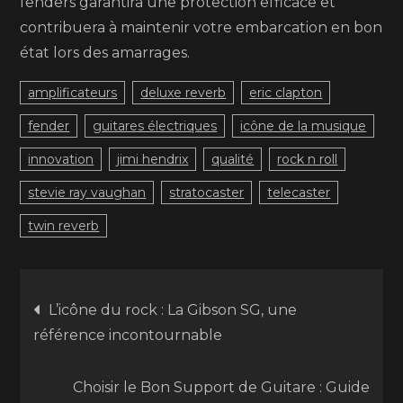
fenders garantira une protection efficace et
contribuera à maintenir votre embarcation en bon
état lors des amarrages.
amplificateurs
deluxe reverb
eric clapton
fender
guitares électriques
icône de la musique
innovation
jimi hendrix
qualité
rock n roll
stevie ray vaughan
stratocaster
telecaster
twin reverb
Navigation
L’icône du rock : La Gibson SG, une
référence incontournable
de
Choisir le Bon Support de Guitare : Guide
l’article