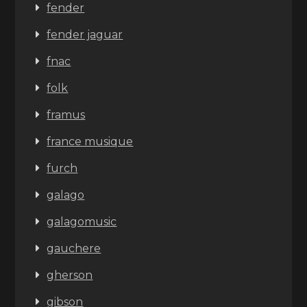
fender
fender jaguar
fnac
folk
framus
france musique
furch
galago
galagomusic
gauchere
gherson
gibson