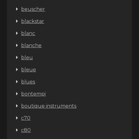
beuscher
blackstar
blanc
blanche
bleu
bleue
blues
bontempi
boutique instruments
c70
c80