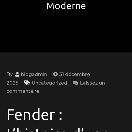
Moderne
By
blogadmin
31 décembre
2025
Uncategorized
Laissez un
on
commentaire
Les
Guitares
Fender :
Fender
: