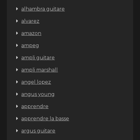
alhambra guitare
alvarez
amazon
ampeg
ampli guitare
ampli marshall
angel lopez
angus young
apprendre
apprendre la basse
argus guitare