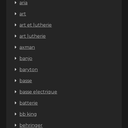
aria
art
art et lutherie
art lutherie
axman
banjo
baryton
basse
basse electrique
batterie
bb king
behringer