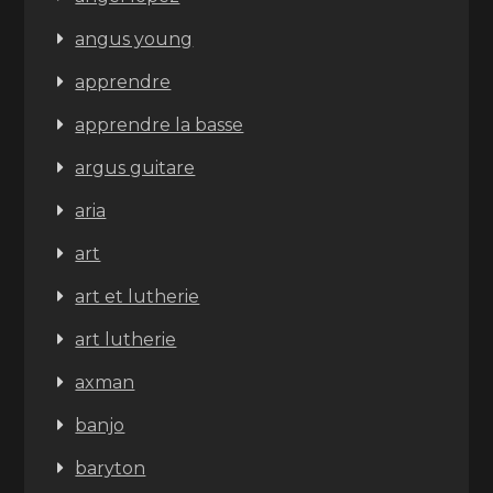
angus young
apprendre
apprendre la basse
argus guitare
aria
art
art et lutherie
art lutherie
axman
banjo
baryton