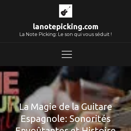
Skip
to
content
lanotepicking.com
La Note Picking: Le son qui vous séduit !
La Magie de la Guitare
Espagnole: Sonorités
Envoûtantes et Histoire