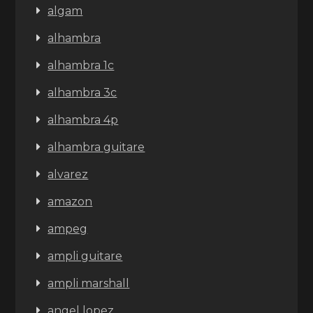
algam
alhambra
alhambra 1c
alhambra 3c
alhambra 4p
alhambra guitare
alvarez
amazon
ampeg
ampli guitare
ampli marshall
angel lopez