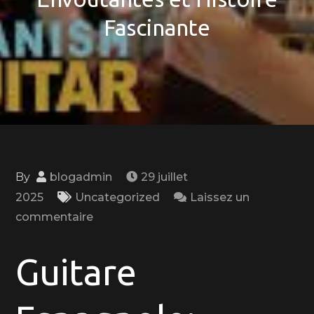
Fascinante
By
blogadmin
29 juillet
2025
Uncategorized
Laissez un
on
commentaire
La
Magie
Guitare
de
la