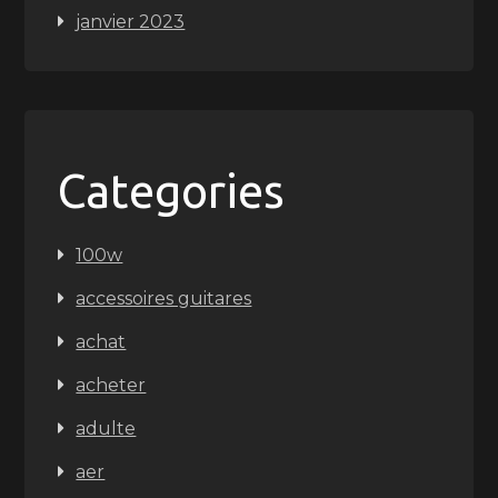
janvier 2023
Categories
100w
accessoires guitares
achat
acheter
adulte
aer