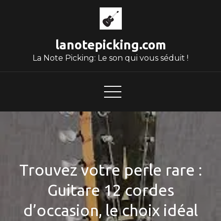
Skip
to
content
lanotepicking.com
La Note Picking: Le son qui vous séduit !
Trouvez votre perle rare :
Guitare 12 cordes
d’occasion, le choix idéal