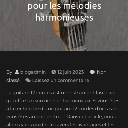
pour les mélodies
harmonieuses
By
blogadmin
12 juin 2023
Non
on
classé
Laissez un commentaire
Trouvez
La guitare 12 cordes est un instrument fascinant
votre
qui offre un son riche et harmonieux. Si vous êtes
perle
à la recherche d’une guitare 12 cordes d’occasion,
rare
vous êtes au bon endroit ! Dans cet article, nous
:
allons vous guider à travers les avantages et les
Guitare