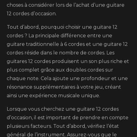
choses à considérer lors de l’achat d’une guitare
12
12 cordes d’occasion.
cordes
d’occasion,
Tout d’abord, pourquoi choisir une guitare 12
le
cordes ? La principale différence entre une
choix
guitare traditionnelle à 6 cordes et une guitare 12
idéal
cordes réside dans le nombre de cordes. Les
pour
guitares 12 cordes produisent un son plus riche et
les
plus complet grâce aux doubles cordes sur
mélodies
chaque note. Cela ajoute une profondeur et une
harmonieuses
résonance supplémentaires à votre jeu, créant
ainsi une expérience musicale unique.
Lorsque vous cherchez une guitare 12 cordes
d’occasion, il est important de prendre en compte
plusieurs facteurs. Tout d’abord, vérifiez l’état
général de l’instrument. Assurez-vous que le