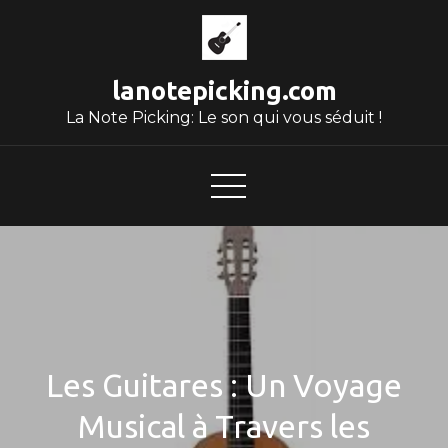
Skip
to
content
lanotepicking.com
La Note Picking: Le son qui vous séduit !
Les Guitares : Un Voyage
Musical à Travers les