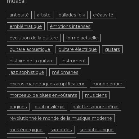
musical.
antiquité
artiste
ballades folk
créativité
emblématique
émotions intenses
évolution de la guitare
forme actuelle
guitare acoustique
guitare électrique
guitars
histoire de la guitare
instrument
jazz sophistiqué
mélomanes
micros magnétiques amplificateur
monde entier
morceaux de blues envoûtants
musiciens
origines
outil privilégié
palette sonore infinie
révolutionné le monde de la musique moderne
rock énergique
six cordes
sonorité unique