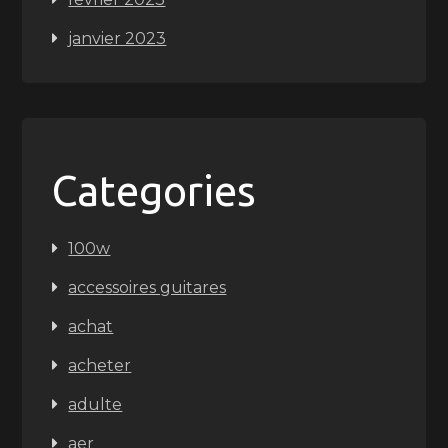
janvier 2023
Categories
100w
accessoires guitares
achat
acheter
adulte
aer