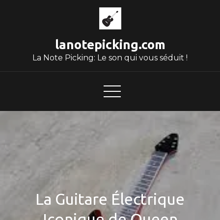
Skip
to
content
lanotepicking.com
La Note Picking: Le son qui vous séduit !
La Guitare Électrique
Iconique de Queen