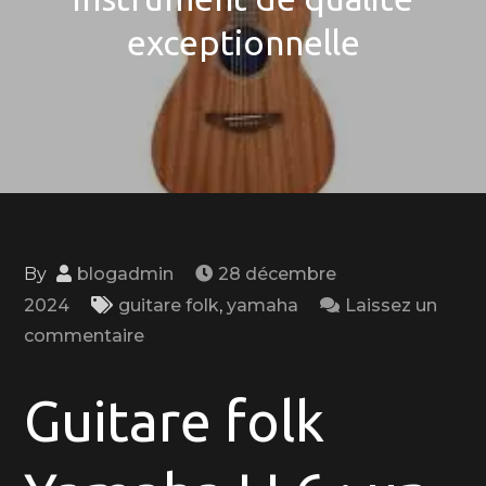
exceptionnelle
By
blogadmin
28 décembre
2024
guitare folk
,
yamaha
Laissez un
on
commentaire
Découvrez
la
Guitare folk
guitare
folk