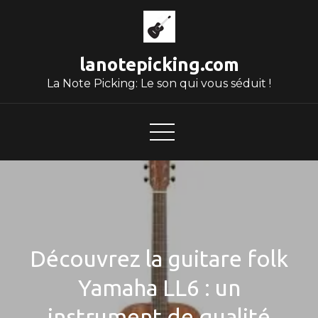
Skip
to
content
lanotepicking.com
La Note Picking: Le son qui vous séduit !
Découvrez la guitare folk
Yamaha LL6 : un
instrument de qualité