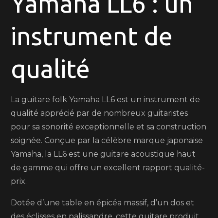
Yamaha LL6 : un
Yamaha
LL6
instrument de
:
un
instrument
qualité
de
qualité
exceptionnelle
La guitare folk Yamaha LL6 est un instrument de
qualité apprécié par de nombreux guitaristes
pour sa sonorité exceptionnelle et sa construction
soignée. Conçue par la célèbre marque japonaise
Yamaha, la LL6 est une guitare acoustique haut
de gamme qui offre un excellent rapport qualité-
prix.
Dotée d’une table en épicéa massif, d’un dos et
des éclisses en palissandre, cette guitare produit