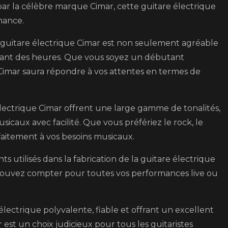
par la célèbre marque Cimar, cette guitare électrique
les
mance.
passionnés
de
 guitare électrique Cimar est non seulement agréable
musique
ndant des heures. Que vous soyez un débutant
 Cimar saura répondre à vos attentes en termes de
 électrique Cimar offrent une large gamme de tonalités,
icaux avec facilité. Que vous préfériez le rock, le
rfaitement à vos besoins musicaux.
nts utilisés dans la fabrication de la guitare électrique
pouvez compter pour toutes vos performances live ou
lectrique polyvalente, fiable et offrant un excellent
r est un choix judicieux pour tous les guitaristes