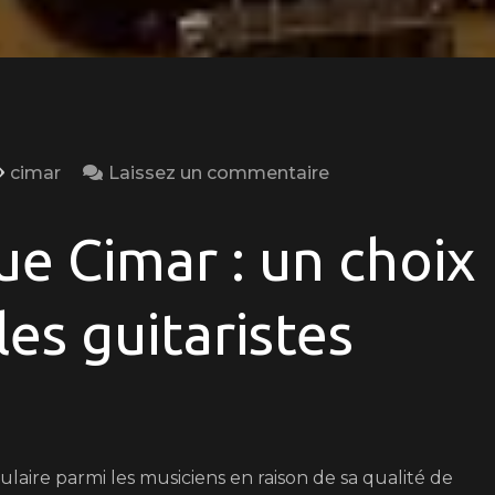
on
cimar
Laissez un commentaire
La
guitare
ue Cimar : un choix
électrique
Cimar
les guitaristes
:
un
choix
de
qualité
laire parmi les musiciens en raison de sa qualité de
pour