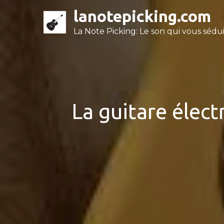
Skip
lanotepicking.com
to
La Note Picking: Le son qui vous séduit
content
La guitare élect