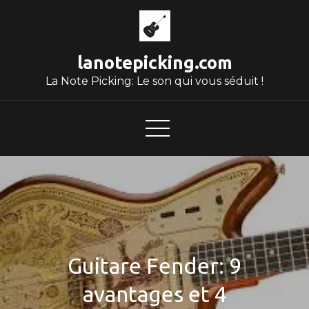
Skip
to
content
lanotepicking.com
La Note Picking: Le son qui vous séduit !
Guitare Fender: 9
avantages et 4