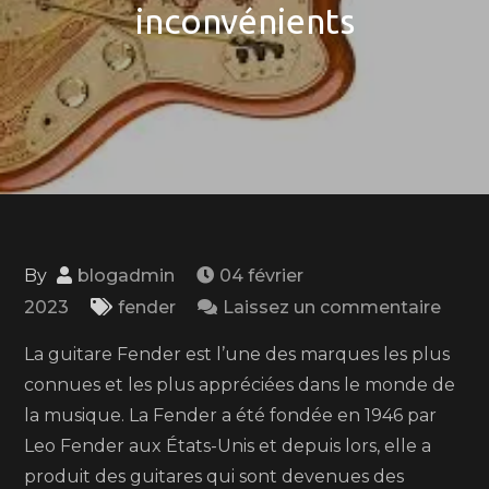
inconvénients
By
blogadmin
04 février
on
2023
fender
Laissez un commentaire
Guita
La guitare Fender est l’une des marques les plus
Fende
connues et les plus appréciées dans le monde de
9
la musique. La Fender a été fondée en 1946 par
avan
Leo Fender aux États-Unis et depuis lors, elle a
et
produit des guitares qui sont devenues des
4