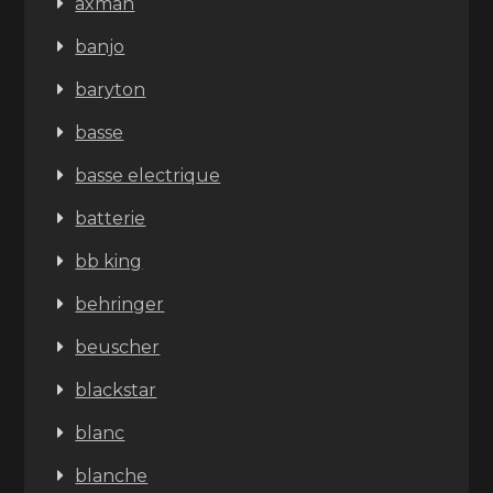
axman
banjo
baryton
basse
basse electrique
batterie
bb king
behringer
beuscher
blackstar
blanc
blanche