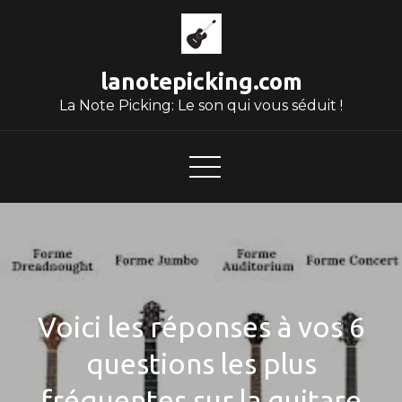
Skip
to
content
lanotepicking.com
La Note Picking: Le son qui vous séduit !
Voici les réponses à vos 6
questions les plus
fréquentes sur la guitare