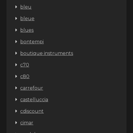
bleu
bleue
blues
bontempi
boutique instruments
c70
c80
carrefour
castelluccia
cdiscount
cimar