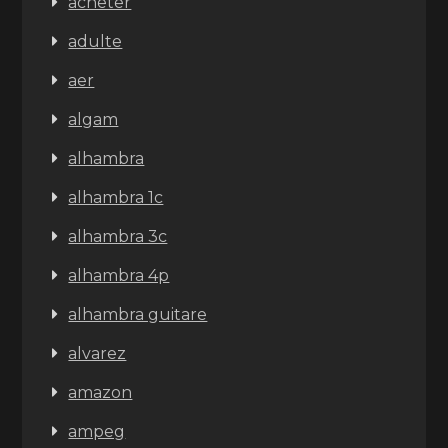
acheter
adulte
aer
algam
alhambra
alhambra 1c
alhambra 3c
alhambra 4p
alhambra guitare
alvarez
amazon
ampeg