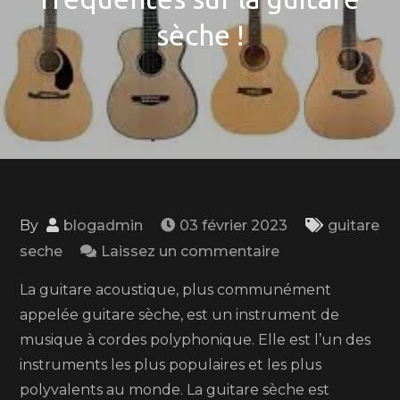
sèche !
By
blogadmin
03 février 2023
guitare
on
seche
Laissez un commentaire
Voici
La guitare acoustique, plus communément
les
appelée guitare sèche, est un instrument de
réponses
musique à cordes polyphonique. Elle est l’un des
à
instruments les plus populaires et les plus
vos
polyvalents au monde. La guitare sèche est
6