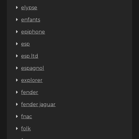
elypse
enfants
epiphone
esp
esp ltd
espagnol
explorer
fender
fender jaguar
fnac
folk