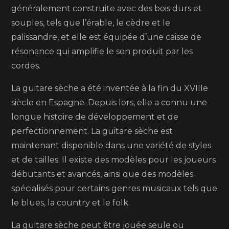
généralement construite avec des bois durs et
questions
souples, tels que l’érable, le cèdre et le
les
palissandre, et elle est équipée d’une caisse de
plus
résonance qui amplifie le son produit par les
fréquentes
cordes.
sur
la
La guitare sèche a été inventée à la fin du XVIIIe
guitare
siècle en Espagne. Depuis lors, elle a connu une
sèche
longue histoire de développement et de
!
perfectionnement. La guitare sèche est
maintenant disponible dans une variété de styles
et de tailles. Il existe des modèles pour les joueurs
débutants et avancés, ainsi que des modèles
spécialisés pour certains genres musicaux tels que
le blues, la country et le folk.
La guitare sèche peut être jouée seule ou