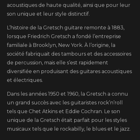
un
acoustiques de haute qualité, ainsi que pour leur
son
son unique et leur style distinctif.
unique
et
L’histoire de la Gretsch guitare remonte à 1883,
un
lorsque Friedrich Gretsch a fondé l’entreprise
style
familiale à Brooklyn, New York. À l’origine, la
distinctif
société fabriquait des tambours et des accessoires
qui
de percussion, mais elle s’est rapidement
ont
diversifiée en produisant des guitares acoustiques
conquis
et électriques.
les
Dans les années 1950 et 1960, la Gretsch a connu
musiciens
un grand succès avec les guitaristes rock’n’roll
depuis
tels que Chet Atkins et Eddie Cochran. Le son
plus
unique de la Gretsch était parfait pour les styles
de
musicaux tels que le rockabilly, le blues et le jazz.
100