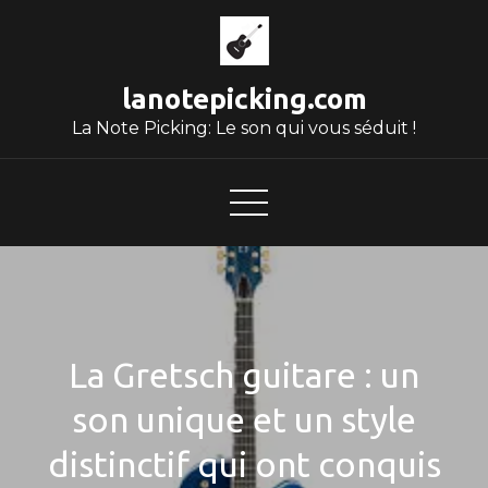
Skip
to
content
lanotepicking.com
La Note Picking: Le son qui vous séduit !
La Gretsch guitare : un
son unique et un style
distinctif qui ont conquis