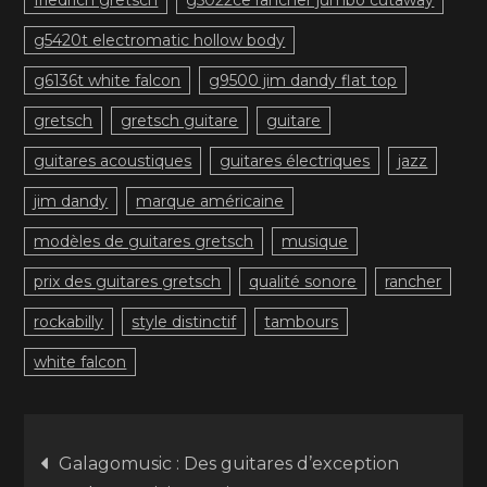
friedrich gretsch
g5022ce rancher jumbo cutaway
g5420t electromatic hollow body
g6136t white falcon
g9500 jim dandy flat top
gretsch
gretsch guitare
guitare
guitares acoustiques
guitares électriques
jazz
jim dandy
marque américaine
modèles de guitares gretsch
musique
prix des guitares gretsch
qualité sonore
rancher
rockabilly
style distinctif
tambours
white falcon
Navigation
Galagomusic : Des guitares d’exception