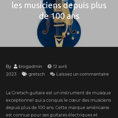
les musiciens depuis plus
de 100 ans
By
blogadmin
12 avril
2023
gretsch
Laissez un commentaire
on
La
La Gretsch guitare est un instrument de musique
Gretsch
exceptionnel qui a conquis le cœur des musiciens
guitare
depuis plus de 100 ans. Cette marque américaine
:
est connue pour ses guitares électriques et