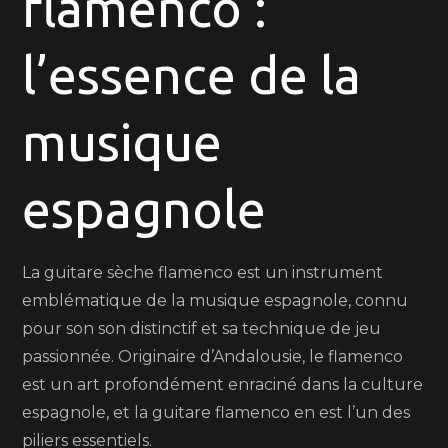
flamenco :
guitare
sèche
l’essence de la
flamenco:
plongez
dans
musique
l’univers
envoûtant
espagnole
de
la
musique
La guitare sèche flamenco est un instrument
espagnole
emblématique de la musique espagnole, connu
pour son son distinctif et sa technique de jeu
passionnée. Originaire d’Andalousie, le flamenco
est un art profondément enraciné dans la culture
espagnole, et la guitare flamenco en est l’un des
piliers essentiels.