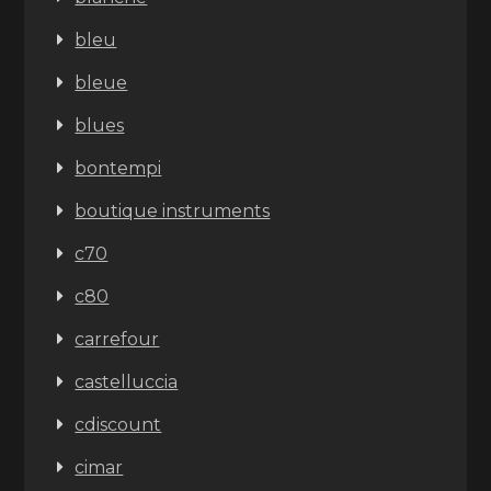
bleu
bleue
blues
bontempi
boutique instruments
c70
c80
carrefour
castelluccia
cdiscount
cimar