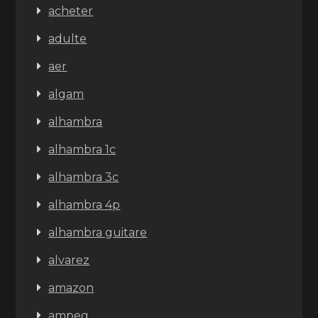
acheter
adulte
aer
algam
alhambra
alhambra 1c
alhambra 3c
alhambra 4p
alhambra guitare
alvarez
amazon
ampeg