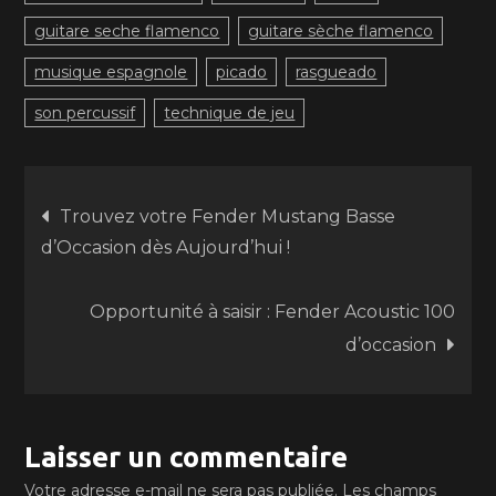
guitare seche flamenco
guitare sèche flamenco
musique espagnole
picado
rasgueado
son percussif
technique de jeu
Navigation
Trouvez votre Fender Mustang Basse
d’Occasion dès Aujourd’hui !
de
Opportunité à saisir : Fender Acoustic 100
l’article
d’occasion
Laisser un commentaire
Votre adresse e-mail ne sera pas publiée.
Les champs