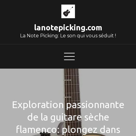
Skip
to
content
lanotepicking.com
La Note Picking: Le son qui vous séduit !
Exploration passionnante
de la guitare sèche
flamenco: plongez dans