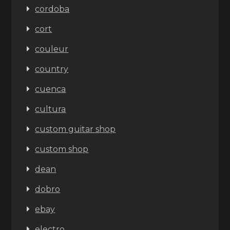
cordoba
cort
couleur
country
cuenca
cultura
custom guitar shop
custom shop
dean
dobro
ebay
electro