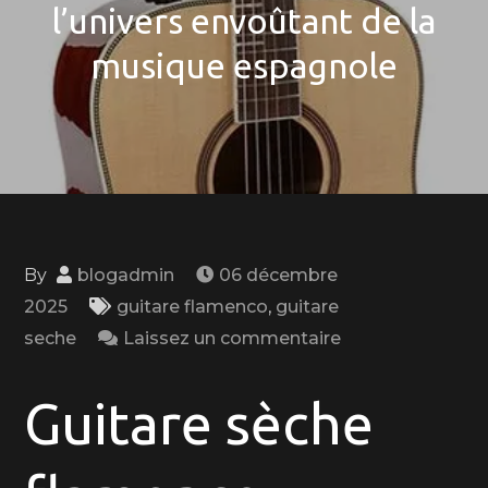
l’univers envoûtant de la
musique espagnole
By
blogadmin
06 décembre
2025
guitare flamenco
,
guitare
on
seche
Laissez un commentaire
Exploration
passionnante
Guitare sèche
de
la