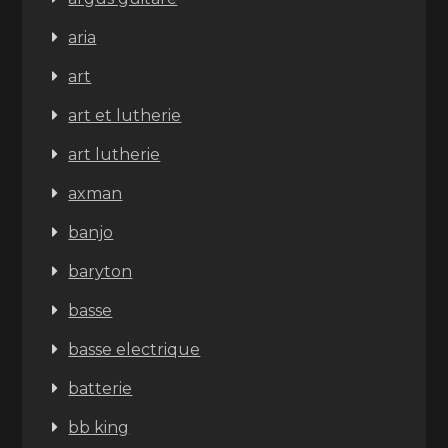
aria
art
art et lutherie
art lutherie
axman
banjo
baryton
basse
basse electrique
batterie
bb king