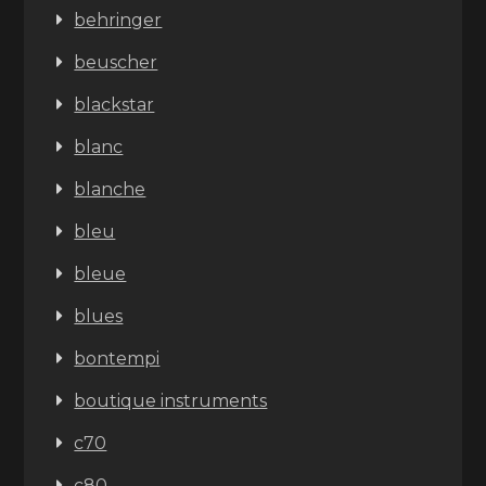
behringer
beuscher
blackstar
blanc
blanche
bleu
bleue
blues
bontempi
boutique instruments
c70
c80