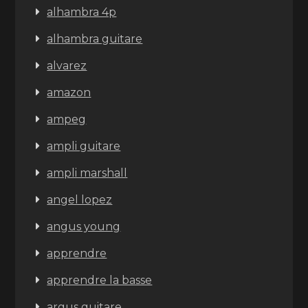
alhambra 4p
alhambra guitare
alvarez
amazon
ampeg
ampli guitare
ampli marshall
angel lopez
angus young
apprendre
apprendre la basse
argus guitare