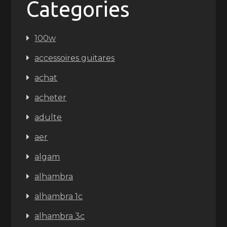
Categories
100w
accessoires guitares
achat
acheter
adulte
aer
algam
alhambra
alhambra 1c
alhambra 3c