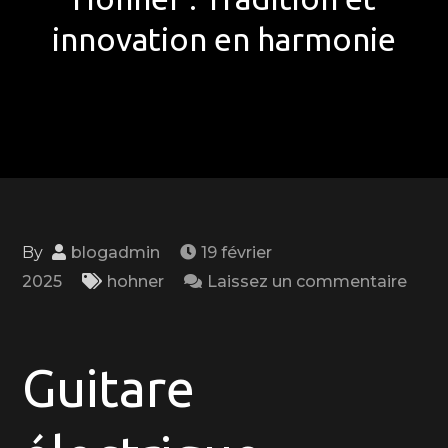
innovation en harmonie
By
blogadmin
19 février
2025
hohner
Laissez un commentaire
on
Exploration
musicale
Guitare
avec
la