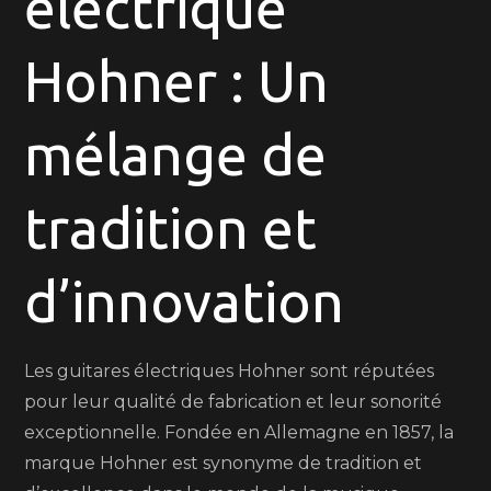
électrique
guitare
électrique
Hohner : Un
Hohner
:
Tradition
mélange de
et
innovation
tradition et
en
harmonie
d’innovation
Les guitares électriques Hohner sont réputées
pour leur qualité de fabrication et leur sonorité
exceptionnelle. Fondée en Allemagne en 1857, la
marque Hohner est synonyme de tradition et