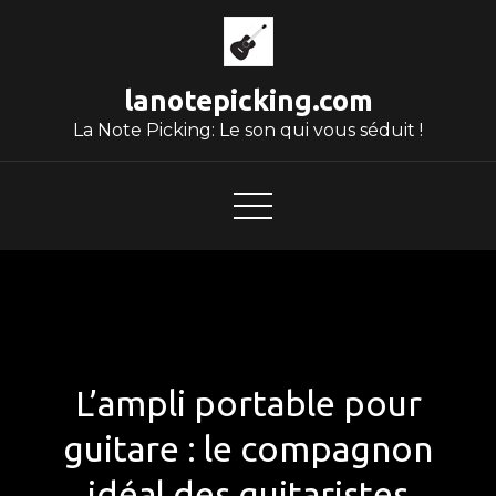
Skip
to
content
lanotepicking.com
La Note Picking: Le son qui vous séduit !
L’ampli portable pour
guitare : le compagnon
idéal des guitaristes