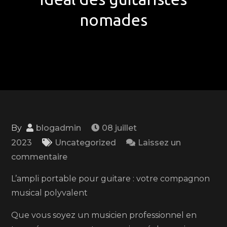
nomades
By
blogadmin
08 juillet
2023
Uncategorized
Laissez un
on
commentaire
L’ampli
L’ampli portable pour guitare : votre compagnon
portable
musical polyvalent
pour
guitare
Que vous soyez un musicien professionnel en