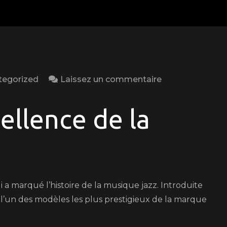
on
tegorized
Laissez un commentaire
La
Gibson
cellence de la
L5
:
L’excellence
du
jazz
a marqué l’histoire de la musique jazz. Introduite
en
 l’un des modèles les plus prestigieux de la marque
guitare