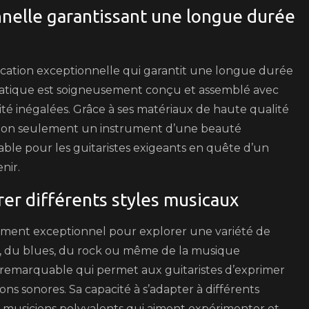
nnelle garantissant une longue durée
brication exceptionnelle qui garantit une longue durée
matique est soigneusement conçu et assemblé avec
lité inégalées. Grâce à ses matériaux de haute qualité
st non seulement un instrument d’une beauté
ble pour les guitaristes exigeants en quête d’un
nir.
er différents styles musicaux
rument exceptionnel pour explorer une variété de
zz, du blues, du rock ou même de la musique
é remarquable qui permet aux guitaristes d’exprimer
ns sonores. Sa capacité à s’adapter à différents
s musiciens polyvalents qui aiment expérimenter et