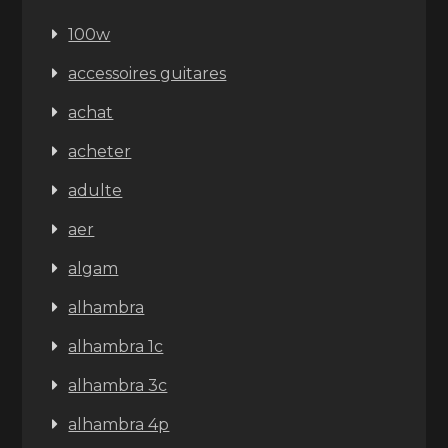
100w
accessoires guitares
achat
acheter
adulte
aer
algam
alhambra
alhambra 1c
alhambra 3c
alhambra 4p