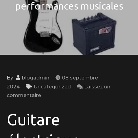
performances musicales
By
blogadmin
08 septembre
2024
Uncategorized
Laissez un
on
commentaire
La
guitare
Guitare
électrique
Rockson