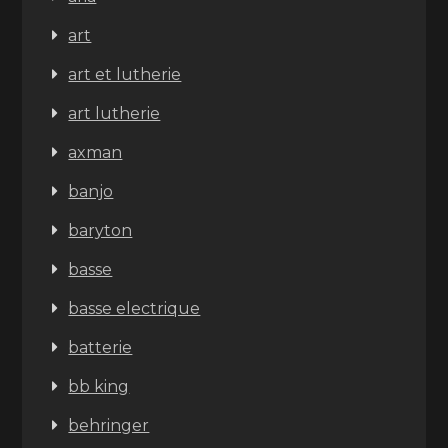
art
art et lutherie
art lutherie
axman
banjo
baryton
basse
basse electrique
batterie
bb king
behringer