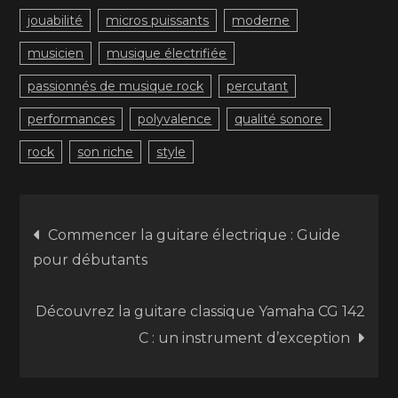
jouabilité
micros puissants
moderne
musicien
musique électrifiée
passionnés de musique rock
percutant
performances
polyvalence
qualité sonore
rock
son riche
style
Navigation
Commencer la guitare électrique : Guide
pour débutants
de
Découvrez la guitare classique Yamaha CG 142
l’article
C : un instrument d’exception