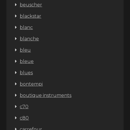
beuscher
blackstar
blanc
blanche
bleu
bleue
blues
bontempi
boutique instruments
c70
c80
carrefour