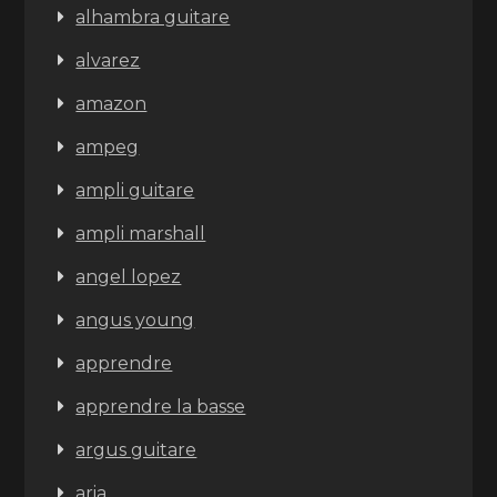
alhambra guitare
alvarez
amazon
ampeg
ampli guitare
ampli marshall
angel lopez
angus young
apprendre
apprendre la basse
argus guitare
aria