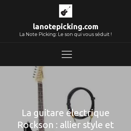
Skip
to
content
lanotepicking.com
La Note Picking: Le son qui vous séduit !
La guitare électrique
Rockson : allier style et